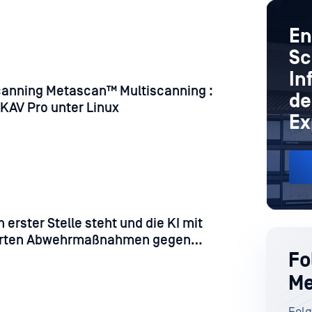
En
Sc
In
canning Metascan™ Multiscanning :
de
BKAV Pro unter Linux
Ex
 erster Stelle steht und die KI mit
erten Abwehrmaßnahmen gegen
Fo
griffe kombiniert
Me