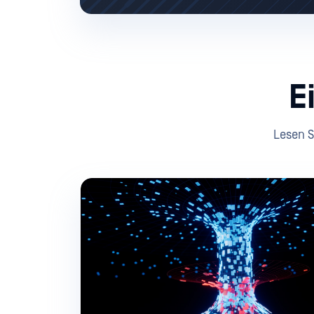
E
Lesen S