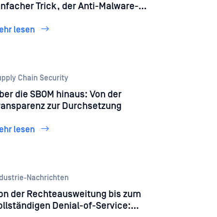
infacher Trick, der Anti-Malware-
ngines und KI-Systeme in die Irre
ührt
ehr lesen
pply Chain Security
ber die SBOM hinaus: Von der
ransparenz zur Durchsetzung
ehr lesen
dustrie-Nachrichten
on der Rechteausweitung bis zum
ollständigen Denial-of-Service: