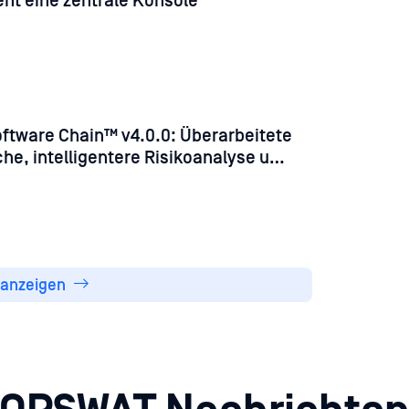
t eine zentrale Konsole
ftware Chain™ v4.0.0: Überarbeitete
he, intelligentere Risikoanalyse und
tisierung
l anzeigen