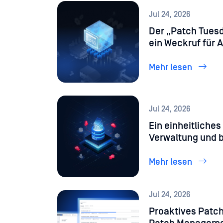
Jul 24, 2026
Der „Patch Tuesd
ein Weckruf für 
Mehr lesen
Jul 24, 2026
Ein einheitliches
Verwaltung und 
MetaDefender™ St
leistet
Mehr lesen
Jul 24, 2026
Proaktives Patc