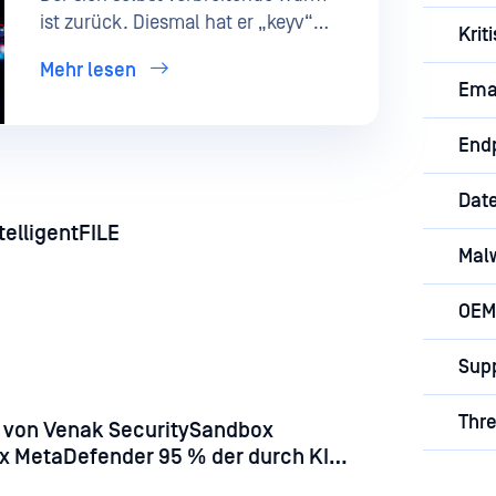
ist zurück. Diesmal hat er „keyv“
Krit
infiziert, eine npm-Caching-
Mehr lesen
Bibliothek, die in Millionen von
Emai
Builds enthalten ist, und einen
zweiten Auslöser eingebaut, der
End
beim nächsten Öffnen des Projekts
durch einen Entwickler ausgelöst
Date
wird.
telligentFILE
Mal
OEM
Supp
Thre
 von Venak SecuritySandbox
h KI
are-Beispiele