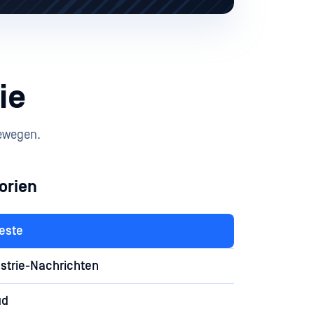
ie
bewegen.
orien
este
strie-Nachrichten
ud