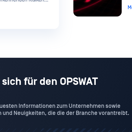
O
ts in Dokumenten bis
d
M
G
 Dateien versteckt
e Datei zu sichern,
 „Content Disarm and
eidenden
e sich für den OPSWAT
neuesten Informationen zum Unternehmen sowie
und Neuigkeiten, die die der Branche vorantreibt.