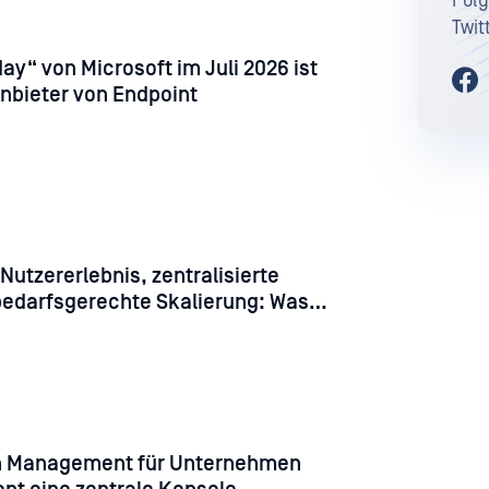
Folg
Twit
ay“ von Microsoft im Juli 2026 ist
Anbieter von Endpoint
 Nutzererlebnis, zentralisierte
bedarfsgerechte Skalierung: Was
orage Security .5.0 für Ihr Team
h Management für Unternehmen