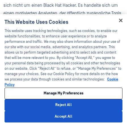
sich nicht um einen Black Hat Hacker. Es handelte sich um
einen motivierten Analysten, der öffentlich zugängliche Tools
auf einer Consumer-GPU verwendete. Der Schlüssel zum
This Website Uses Cookies
Hey there!
Erfolg? Lokal gehostete, uneingeschränkte KI-Modelle. Mit
This website uses tracking technologies, such as cookies, to enable our
I'm Ozzy, your OPSWAT virtual assistant.
website functionalities, to enhance user experience or to analyze
über einer Million Open-Source-Modellen, die auf Plattformen
How can I help you secure what's critical
performance and traffic. We may also share information about your use of
wie Hugging Face zur Verfügung stehen, können Angreifer
today?
our site with our social media, advertising, and analytics partners. This
allows us to perform targeted advertising and to select ads and content
aus einer riesigen Bibliothek auswählen, sie für böswillige
that will be more relevant to you. By clicking “Accept All,” you agree to
Zwecke feinabstimmen und ohne Aufsicht ausführen. Im
your personal data being processed by all cookies and other technologies
Gegensatz zu Cloud-basierten Diensten können lokale LLMs
on our website. Click “Reject All” to refuse, or “Manage My Preferences” to
manage your choices. See our Cookie Policy for more details on the how
so umprogrammiert werden, dass sie
we process your data through cookies and similar technologies:
Cookie
Sicherheitsvorkehrungen ignorieren und offensive Aufgaben
Policy
ausführen.
Manage My Preferences
Reject All
"Das ist es, was ein motivierter Amateur bauen kann. Stellen
Privacy Policy
Sie sich vor, was ein Nationalstaat tun könnte", warnte Martin.
Accept All
Sein Beispiel zeigt, wie der KI-Missbrauch Cyberkriminalität