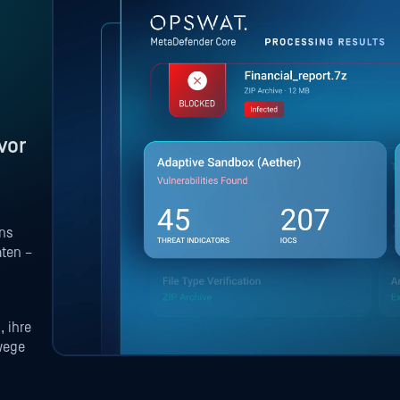
vor
ins
aten –
, ihre
wege