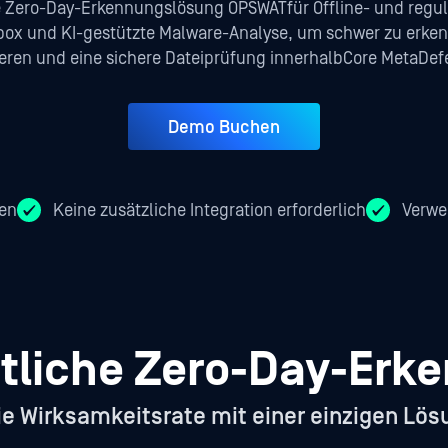
erte Zero-Day-Erkennungslösung OPSWATfür Offline- und regu
dbox und KI-gestützte Malware-Analyse, um schwer zu erk
ieren und eine sichere Dateiprüfung innerhalbCore MetaDef
Demo Buchen
ren
Keine zusätzliche Integration erforderlich
Verwe
itliche Zero-Day-Erk
die Wirksamkeitsrate mit einer einzigen Lös