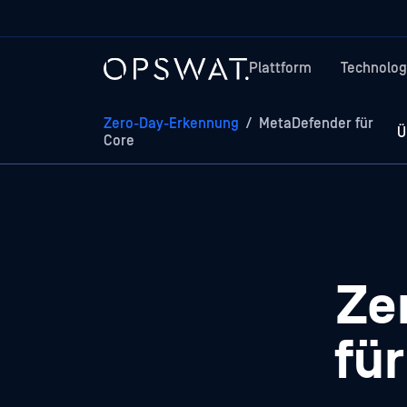
Plattform
Technolog
Zero-Day-Erkennung
/
MetaDefender für
Ü
Core
Ze
fü