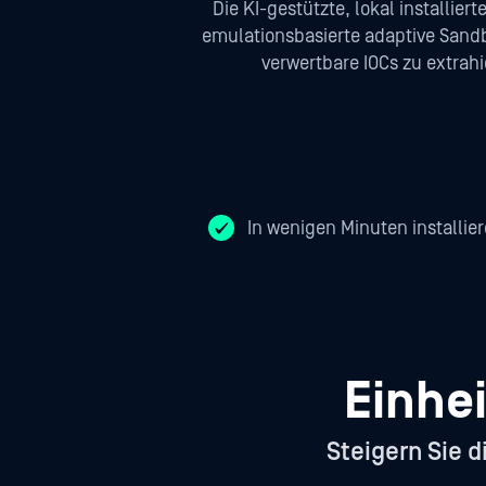
Die KI-gestützte, lokal installi
emulationsbasierte adaptive San
verwertbare IOCs zu extrah
In wenigen Minuten installie
Einhe
Steigern Sie 