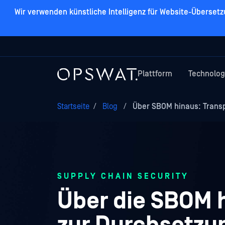
Wir verwenden künstliche Intelligenz für Website-Überset
Plattform
Technolog
Startseite
/
Blog
/
Über SBOM hinaus: Trans
SUPPLY CHAIN SECURITY
Über die SBOM 