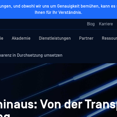
zungen, und obwohl wir uns um Genauigkeit bemühen, kann es s
Ihnen für Ihr Verständnis.
Blog
Karriere
ie
Akademie
Dienstleistungen
Partner
Ressou
parenz in Durchsetzung umsetzen
hinaus: Von der Tran