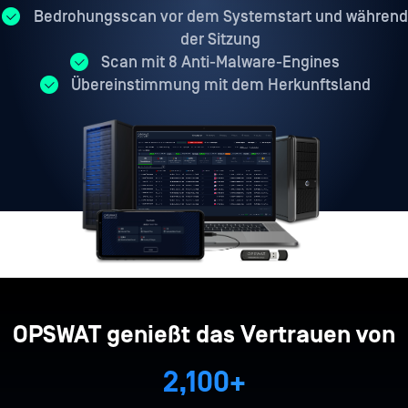
Bedrohungsscan vor dem Systemstart und während
der Sitzung
Scan mit 8 Anti-Malware-Engines
Übereinstimmung mit dem Herkunftsland
100%
14
3,294
29
72
305
1
2
286
123,456,789
OPSWAT genießt das Vertrauen von
2,100+