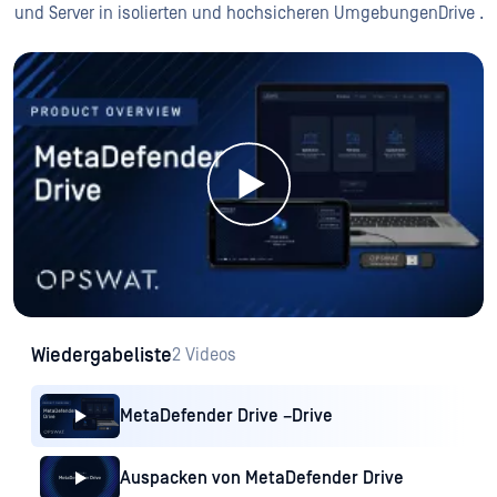
und Server in isolierten und hochsicheren UmgebungenDrive .
Wiedergabeliste
2 Videos
MetaDefender Drive –Drive
Auspacken von MetaDefender Drive