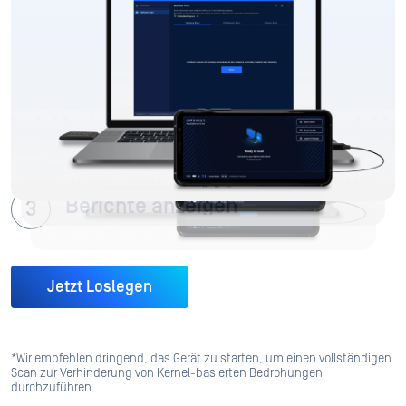
MetaDefender Drive an das ZielgerätDrive , während
das Betriebssystem läuft. Es ist weder eine
Softwareinstallation noch ein Neustart des Systems
erforderlich.
Scan während des laufenden
Betriebs durchführen
Berichte anzeigen
Jetzt Loslegen
*Wir empfehlen dringend, das Gerät zu starten, um einen vollständigen
Scan zur Verhinderung von Kernel-basierten Bedrohungen
durchzuführen.