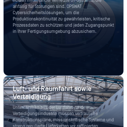
nutzen miteinander vernetzte OT-Systeme, die
anfällig für Störungen sind. OPSWAT
Cybersicherheitslösungen, um die
Produktionskontinuität zu gewährleisten, kritische
Prozessdaten zu schützen und jeden Zugangspunkt
in Ihrer Fertigungsumgebung abzusichern.
Luft- und Raumfahrt sowie
Verteidigung
Unternehmen aus der Luftfahrt- und
Verteidigungsindustrie müssen vertrauliche
Konstruktionspläne, missionskritische Systeme und
streng regulierte Lieferketten vor raffinierten,