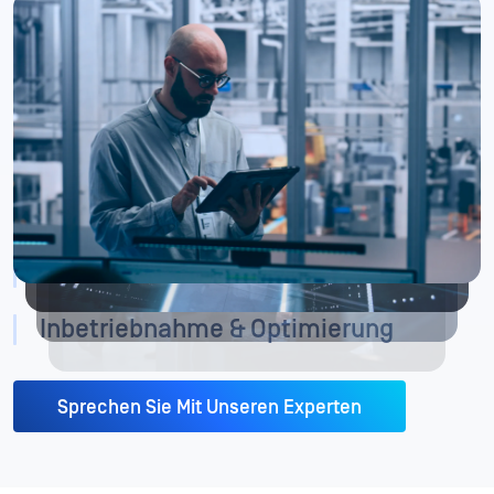
Entdecken & Planen
Installieren und konfigurieren
Stellen Sie OPSWAT in Ihrer gesamten Umgebung bereit –
ob vor Ort, in einer isolierten Umgebung oder in der Cloud
– und integrieren Sie sie nahtlos in bestehende
Steuerungssysteme, Dateiübertragungsabläufe und die
Sicherheitsinfrastruktur, ohne den Betrieb zu
beeinträchtigen.
Testen & Validieren
Inbetriebnahme & Optimierung
Sprechen Sie Mit Unseren Experten