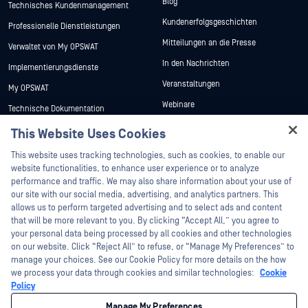
Einen Fall erstellen
Blog
Technisches Kundenmanagement
Kundenerfolgsgeschichten
Professionelle Dienstleistungen
Mitteilungen an die Presse
Verwaltet von My OPSWAT
In den Nachrichten
Implementierungsdienste
Veranstaltungen
My OPSWAT
Webinare
Technische Dokumentation
This Website Uses Cookies
Datenblätter
Ausbildung
Hey there!
This website uses tracking technologies, such as cookies, to enable our
Weiße Papiere
Programm zur Behebung von
I'm Ozzy, your OPSWAT virtual assistant.
website functionalities, to enhance user experience or to analyze
Sicherheitslücken
How can I help you secure what's critical
performance and traffic. We may also share information about your use of
Kostenlose Tools
Partner
today?
our site with our social media, advertising, and analytics partners. This
allows us to perform targeted advertising and to select ads and content
Zertifizierung
that will be more relevant to you. By clicking “Accept All,” you agree to
Technologie-Partner
your personal data being processed by all cookies and other technologies
on our website. Click “Reject All” to refuse, or “Manage My Preferences” to
Partner Programm
manage your choices. See our Cookie Policy for more details on the how
we process your data through cookies and similar technologies:
Cookie
Policy
©2026 OPSWAT . Alle Rechte vorbehalten. OPSWAT, MetaDefender, Metascan,
MetaAccess, das OPSWAT , Trust no File. Trust No Device., OPSWAT , Protecting the
Manage My Preferences
World's Critical Infrastructure, Deep CDR™ Technology, InQuest, das InQuest-Logo,