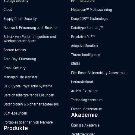
Storage Security
KI-Inhaltsprüfer
Cloud
Metascan™ Multiscanning
Supply Chain Security
Deep CDR™-Technologie
Netzwerk-Erkennung und -Reaktion
Dateityperkennung™
Schutz von Peripheriegeräten und
Proaktive DLP™
Wechseldatenträgern
Adaptive Sandbox
Secure Access
Threat Intelligence
Zero-Day-Erkennung
SBOM
Email Security
File-Based Vulnerability Assessment
Managed File Transfer
Herkunftsland
OT & Cyber-Physische Systeme
Archiv-Extraktion
Bereichsübergreifende Lösungen
Technologiezentrum
Datendioden & Sicherheitsgateways
Forschungszentrum
OEM-Lösungen
Akademie
Portables Scannen von Malware
Über die Akademie