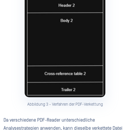
Abbildung 3 – Verfahren der PDF-Verkettung
Da verschiedene PDF-Reader unterschiedliche
Analysestrategien anwenden, kann dieselbe verkettete Datei