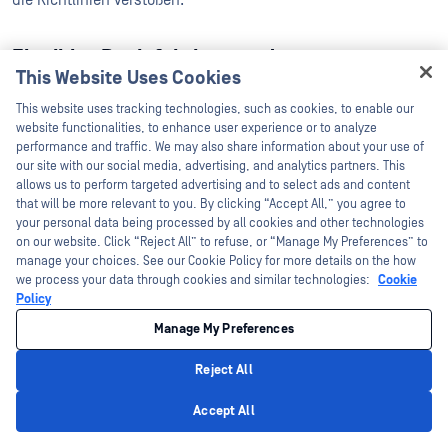
Flexibler Desinfektionsmodus
This Website Uses Cookies
Hey there!
In Umgebungen, in denen neben der Sicherheit auch die
This website uses tracking technologies, such as cookies, to enable our
I'm Ozzy, your OPSWAT virtual assistant.
Benutzerfreundlichkeit gewährleistet sein muss, arbeitet die
website functionalities, to enhance user experience or to analyze
How can I help you secure what's critical
performance and traffic. We may also share information about your use of
Deep CDR™-Technologie im flexiblen Bereinigungsmodus.
today?
our site with our social media, advertising, and analytics partners. This
Das System blockiert die Datei nicht. Stattdessen führt es eine
allows us to perform targeted advertising and to select ads and content
that will be more relevant to you. By clicking “Accept All,” you agree to
strukturelle Rekonstruktion durch: Die konfliktauslösenden
your personal data being processed by all cookies and other technologies
Dokumentabschnitte werden entfernt, alle aktiven und
on our website. Click “Reject All” to refuse, or “Manage My Preferences” to
manage your choices. See our Cookie Policy for more details on the how
potenziell schädlichen Objekte werden entfernt, und es wird
we process your data through cookies and similar technologies:
Cookie
eine saubere, richtlinienkonforme PDF-Datei neu generiert
Policy
und an den Benutzer übermittelt. Die Benutzerfreundlichkeit
Manage My Preferences
bleibt erhalten, während die Angriffsfläche beseitigt wird.
Reject All
Privacy Policy
Bericht zu den Desinfektionsmaßnahmen
Accept All