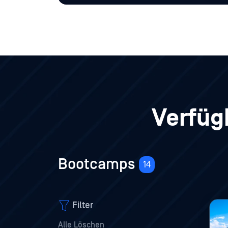
Verfüg
Bootcamps
14
Filter
Alle Löschen