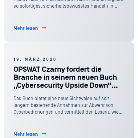
so sofortiges, sicherheitsbewusstes Handeln in
operativ sensiblen Umgebungen
Mehr lesen
19. MÄRZ 2026
OPSWAT Czarny fordert die
Branche in seinem neuen Buch
„Cybersecurity Upside Down“
dazu auf, die Cybersicherheit
Das Buch bietet eine neue Sichtweise auf seit
neu zu überdenken
langem bestehende Annahmen zur Abwehr von
Cyberbedrohungen und vermittelt den Lesern, wie
wichtig es ist, der Prävention Vorrang einzuräumen.
Mehr lesen