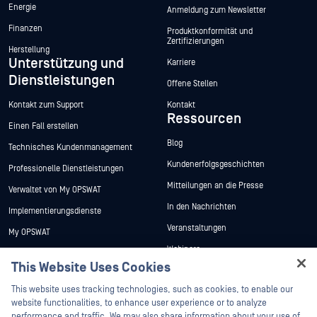
Energie
Anmeldung zum Newsletter
Finanzen
Produktkonformität und
Zertifizierungen
Herstellung
Unterstützung und
Karriere
Dienstleistungen
Offene Stellen
Kontakt zum Support
Kontakt
Ressourcen
Einen Fall erstellen
Blog
Technisches Kundenmanagement
Kundenerfolgsgeschichten
Professionelle Dienstleistungen
Mitteilungen an die Presse
Verwaltet von My OPSWAT
In den Nachrichten
Implementierungsdienste
Veranstaltungen
My OPSWAT
Webinare
Technische Dokumentation
This Website Uses Cookies
Datenblätter
Ausbildung
Hey there!
This website uses tracking technologies, such as cookies, to enable our
Weiße Papiere
Programm zur Behebung von
I'm Ozzy, your OPSWAT virtual assistant.
website functionalities, to enhance user experience or to analyze
Sicherheitslücken
Kostenlose Tools
How can I help you secure what's critical
performance and traffic. We may also share information about your use of