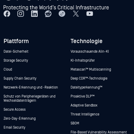
Plattform
Technologie
Datei-Sicherheit
Vorausschauende Alin-KI
Storage Security
KI-Inhaltsprüfer
Cloud
Metascan™ Multiscanning
Supply Chain Security
Deep CDR™-Technologie
Netzwerk-Erkennung und -Reaktion
Dateityperkennung™
Schutz von Peripheriegeräten und
Proaktive DLP™
Wechseldatenträgern
Adaptive Sandbox
Secure Access
Threat Intelligence
Zero-Day-Erkennung
SBOM
Email Security
File-Based Vulnerability Assessment