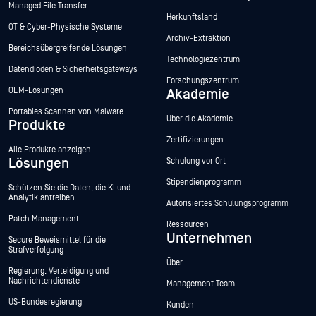
Managed File Transfer
Herkunftsland
OT & Cyber-Physische Systeme
Archiv-Extraktion
Bereichsübergreifende Lösungen
Technologiezentrum
Datendioden & Sicherheitsgateways
Forschungszentrum
OEM-Lösungen
Akademie
Portables Scannen von Malware
Über die Akademie
Produkte
Zertifizierungen
Alle Produkte anzeigen
Lösungen
Schulung vor Ort
Stipendienprogramm
Schützen Sie die Daten, die KI und
Analytik antreiben
Autorisiertes Schulungsprogramm
Patch Management
Ressourcen
Unternehmen
Secure Beweismittel für die
Strafverfolgung
Über
Regierung, Verteidigung und
Nachrichtendienste
Management Team
US-Bundesregierung
Kunden