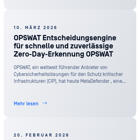
10. MÄRZ 2026
OPSWAT Entscheidungsengine
für schnelle und zuverlässige
Zero-Day-Erkennung OPSWAT
OPSWAT, ein weltweit führender Anbieter von
Cybersicherheitslösungen für den Schutz kritischer
Infrastrukturen (CIP), hat heute MetaDefender , eine
KI-gestützte Entscheidungsmaschine für die
schnelle Erkennung von Zero-Day-Angriffen, die
speziell für den Perimeter entwickelt wurde.
Mehr lesen
20. FEBRUAR 2026