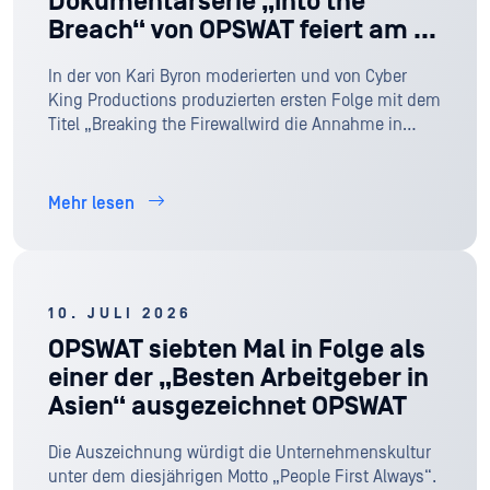
Dokumentarserie „Into the
Breach“ von OPSWAT feiert am 8.
August weltweit Premiere auf
In der von Kari Byron moderierten und von Cyber
YouTube
King Productions produzierten ersten Folge mit dem
Titel „Breaking the Firewallwird die Annahme in
Frage gestellt, dass Firewalls allein kritische
Infrastrukturen schützen können.
Mehr lesen
10. JULI 2026
OPSWAT siebten Mal in Folge als
einer der „Besten Arbeitgeber in
Asien“ ausgezeichnet OPSWAT
Die Auszeichnung würdigt die Unternehmenskultur
unter dem diesjährigen Motto „People First Always“.