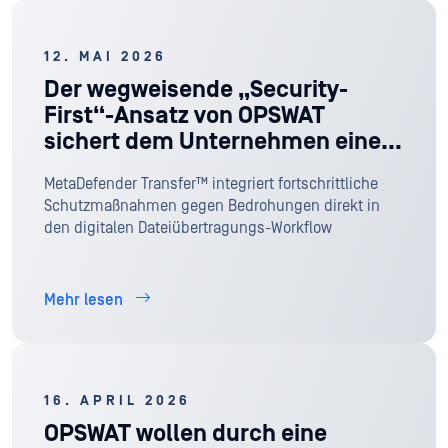
12. MAI 2026
Der wegweisende „Security-
First“-Ansatz von OPSWAT
sichert dem Unternehmen eine
Spitzenposition im G2-Grid-
MetaDefender Transfer™ integriert fortschrittliche
Bericht vom Frühjahr 2026 für
Schutzmaßnahmen gegen Bedrohungen direkt in
Managed File Transfer MFT)
den digitalen Dateiübertragungs-Workflow
Mehr lesen
16. APRIL 2026
OPSWAT wollen durch eine