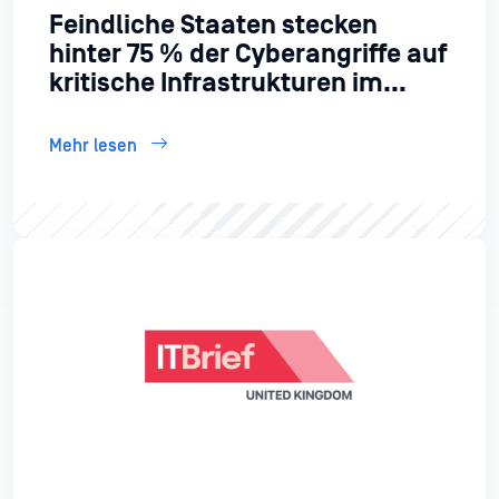
Feindliche Staaten stecken
hinter 75 % der Cyberangriffe auf
kritische Infrastrukturen im
Vereinigten Königreich, warnt
das NCSC
Mehr lesen