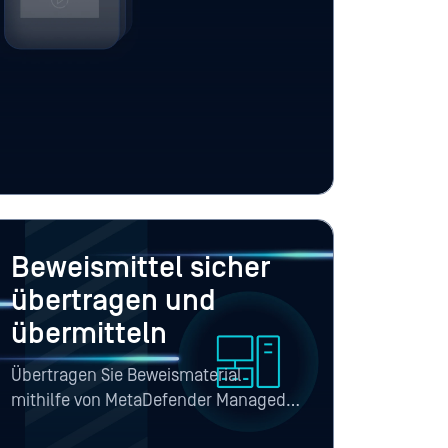
-gestützter Erkennung, file-based
nt, eingehender Dateiüberprüfung und
r, um KI-generierte Bilder,
Beweismittel und gefälschte Dokumente
r sie in die Ermittlungsumgebungen
Beweismittel sicher
übertragen und
übermitteln
Übertragen Sie Beweismaterial
mithilfe von MetaDefender Managed
File Transfer – unter Einsatz von