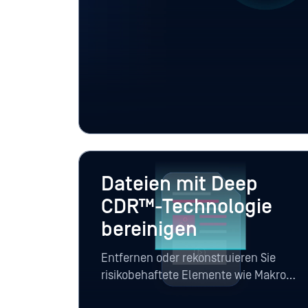
kontrollierten Zugangspunkt für physis
Endgeräte, Datenerfassungsgeräte vor O
Uploads ein.
Dateien mit Deep
CDR™-Technologie
bereinigen
Entfernen oder rekonstruieren Sie
risikobehaftete Elemente wie Makros,
Skripte und eingebettete Objekte