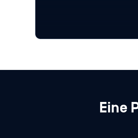
mithilfe der Deep CDR™-Technologie,
um saubere, verwertbare
Beweisdateien zu erstellen, sofern
dies gemäß den Richtlinien zulässig
ist.
Eine 