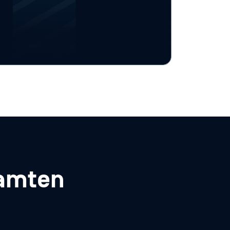
Verschlüsselung,
Genehmigungsworkflows und
Prüfprotokollen – an forensische
Labore, Fallverwaltungssysteme,
Staatsanwaltschaften,
Partnerbehörden und luftisolierte
Speicherorte.
samten