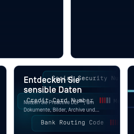
che Datenträger,
Verhaltensanalysen, KI
rt, Laptops und Datei-
vulnerability assessme
dem AI Content Inspecto
manipulierte visuelle 
zu identifizieren, bevo
gelangen.
Entdecken Sie
sensible Daten
Nutzen Sie Proactive DLP™, um
Dokumente, Bilder, Archive und
Videos auf Kreditkartennummern,
nationale Ausweisnummern,
personenbezogene Daten und