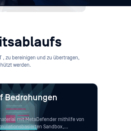
itsablaufs
 , zu bereinigen und zu übertragen,
hützt werden.
uf Bedrohungen
material mit MetaDefender mithilfe von
emulationsbasierten Sandbox,