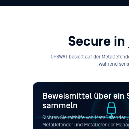
Secure in
OPSWAT basiert auf der MetaDefende
während sens
Beweismittel über ein
sammeln
Richten Sie mithilfe von MetaDefender 
MetaDefender und MetaDefender Manage