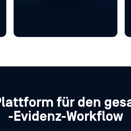
vertrauliche Fallinformationen zu
überprüfen, damit Behörden
Beweismittel gemäß den Richtlinien
klassifizieren, schwärzen, weiterleiten
oder deren Zugriff einschränken
können.
Plattform für den ge
-Evidenz-Workflow