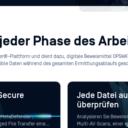
 jeder Phase des Arbe
r®-Plattform und dient dazu, digitale Beweismittel OPSWAT
ible Daten während des gesamten Ermittlungsablaufs gesc
 Secure
Jede Datei a
überprüfen
, MetaDefender ,
Analysieren Sie Beweis
d File Transfer einen
Multi-AV-Scans, einer 