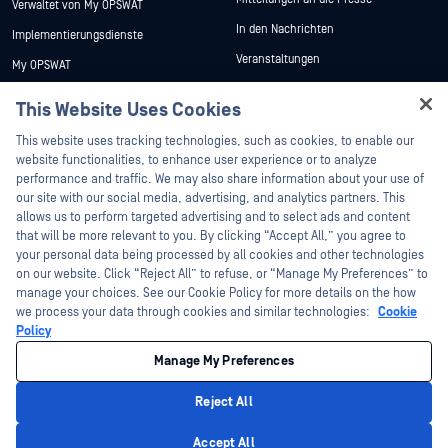
Verwaltet von My OPSWAT
In den Nachrichten
Implementierungsdienste
Veranstaltungen
My OPSWAT
Webinare
Technische Dokumentation
This Website Uses Cookies
Datenblätter
Ausbildung
Hey there!
This website uses tracking technologies, such as cookies, to enable our
Weiße Papiere
Programm zur Behebung von
I'm Ozzy, your OPSWAT virtual assistant.
website functionalities, to enhance user experience or to analyze
Sicherheitslücken
How can I help you secure what's critical
performance and traffic. We may also share information about your use of
Kostenlose Tools
Partner
today?
our site with our social media, advertising, and analytics partners. This
allows us to perform targeted advertising and to select ads and content
Zertifizierung
that will be more relevant to you. By clicking “Accept All,” you agree to
Technologie-Partner
your personal data being processed by all cookies and other technologies
on our website. Click “Reject All” to refuse, or “Manage My Preferences” to
Partner Programm
manage your choices. See our Cookie Policy for more details on the how
we process your data through cookies and similar technologies:
Cookie
Policy
©2026 OPSWAT . Alle Rechte vorbehalten. OPSWAT, MetaDefender, Metascan,
MetaAccess, das OPSWAT , Trust no File. Trust No Device., OPSWAT , Protecting the
Manage My Preferences
World's Critical Infrastructure, Deep CDR™ Technology, InQuest, das InQuest-Logo,
DFI, RetroHunt, Deep File Inspection und Join the Hunt sind Marken von OPSWAT .
Marken von Drittanbietern sind Eigentum ihrer jeweiligen Inhaber.
Reject All
Rechtliches
Datenschutz
Cookie-Präferenzen verwalten
Ihre
Entscheidungen zum Datenschutz in Kalifornien
Privacy Policy
Accept All