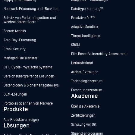
Netzwerk-Erkennung und -Reaktion
Dateityperkennung™
Schutz von Peripheriegeräten und
Proaktive DLP™
Wechseldatenträgern
Adaptive Sandbox
Secure Access
Threat Intelligence
Zero-Day-Erkennung
SBOM
Email Security
File-Based Vulnerability Assessment
Managed File Transfer
Herkunftsland
OT & Cyber-Physische Systeme
Archiv-Extraktion
Bereichsübergreifende Lösungen
Technologiezentrum
Datendioden & Sicherheitsgateways
Forschungszentrum
OEM-Lösungen
Akademie
Portables Scannen von Malware
Über die Akademie
Produkte
Zertifizierungen
Alle Produkte anzeigen
Lösungen
Schulung vor Ort
Stipendienprogramm