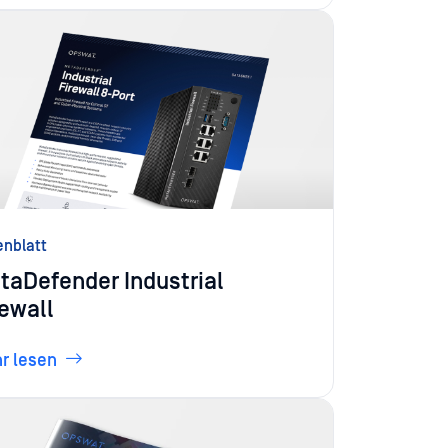
enblatt
taDefender Industrial
rewall
r lesen