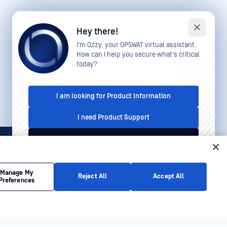
Hey there!
I'm Ozzy, your OPSWAT virtual assistant.
How can I help you secure what's critical
today?
I am looking for Product Information
I need Product Support
I'd like to talk to Sales
This conversation is recorded for quality assurance
Manage My
Reject All
Accept All
Preferences
purposes. See our
Privacy Policy
.
men rund um Cybersicherheits-