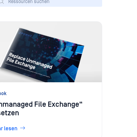
ook
nmanaged File Exchange“
setzen
r lesen