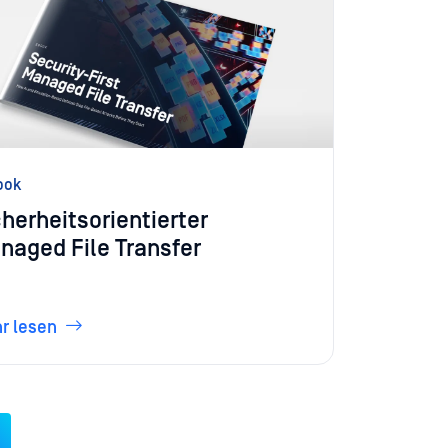
ook
cherheitsorientierter
naged File Transfer
r lesen