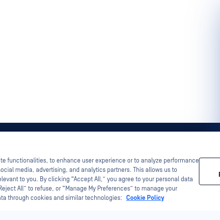
ite functionalities, to enhance user experience or to analyze performance
ocial media, advertising, and analytics partners. This allows us to
levant to you. By clicking “Accept All,” you agree to your personal data
“Reject All” to refuse, or “Manage My Preferences” to manage your
ata through cookies and similar technologies:
Cookie Policy
SWAT anderen Branchenexperten tief in die neuesten The