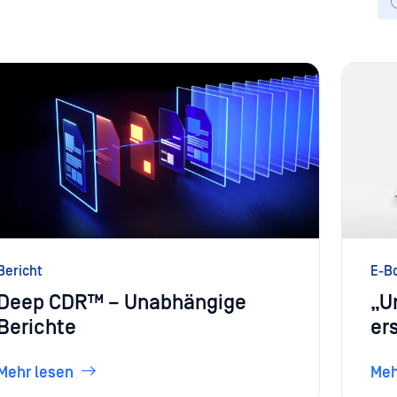
Bericht
E-B
Deep CDR™ – Unabhängige
„U
Berichte
er
Mehr lesen
Meh