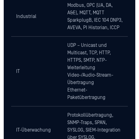
Modbus, OPC (UA, DA,
A&E), MQTT, MQTT
Industrial
SparkplugB, IEC 104 DNP3,
AVEVA, PI Historian, ICCP
UDP – Unicast und
Multicast, TCP, HTTP,
HTTPS, SMTP, NTP-
Weiterleitung
IT
Video-/Audio-Stream-
Übertragung
Ethernet-
Paketübertragung
Protokollübertragung,
SNMP-Traps, SPAN,
IT-Überwachung
SYSLOG, SIEM-Integration
über SYSLOG,