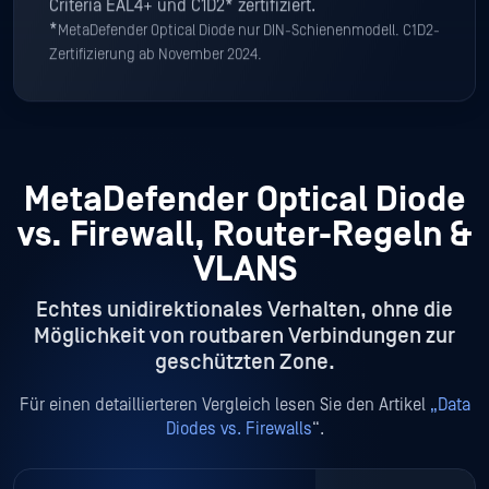
Criteria EAL4+ und C1D2* zertifiziert.
*
MetaDefender Optical Diode nur DIN-Schienenmodell. C1D2-
Zertifizierung ab November 2024.
MetaDefender Optical Diode
vs. Firewall, Router-Regeln &
VLANS
Echtes unidirektionales Verhalten, ohne die
Möglichkeit von routbaren Verbindungen zur
geschützten Zone.
Für einen detaillierteren Vergleich lesen Sie den Artikel
„Data
Diodes vs. Firewalls
“.