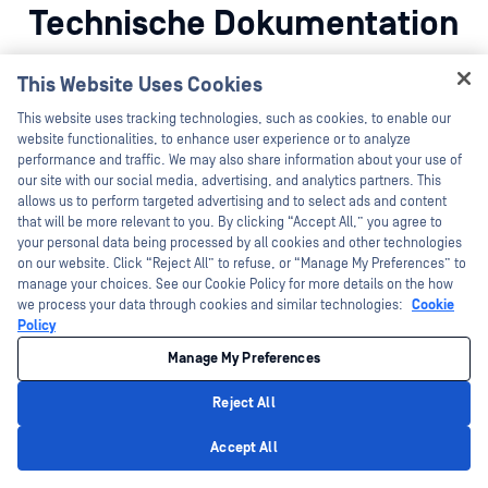
Technische Dokumentation
Explore the full technical landscape of MetaDefender Optical
This Website Uses Cookies
Diode — everything you need to understand, implement, and
Hey there!
optimize.
This website uses tracking technologies, such as cookies, to enable our
I'm Ozzy, your OPSWAT virtual assistant.
website functionalities, to enhance user experience or to analyze
How can I help you secure what's critical
performance and traffic. We may also share information about your use of
today?
Alle Dokumente Anzeigen
our site with our social media, advertising, and analytics partners. This
allows us to perform targeted advertising and to select ads and content
that will be more relevant to you. By clicking “Accept All,” you agree to
your personal data being processed by all cookies and other technologies
on our website. Click “Reject All” to refuse, or “Manage My Preferences” to
manage your choices. See our Cookie Policy for more details on the how
Erste Schritte
we process your data through cookies and similar technologies:
Cookie
Policy
Einführung
Manage My Preferences
Wie MetaDefender Optical Diode funktioniert und welches die
wichtigsten Merkmale und Komponenten sind.
Reject All
Privacy Policy
Accept All
Einrichtung
Wie man MetaDefender Optical Diode Hardware einrichtet.