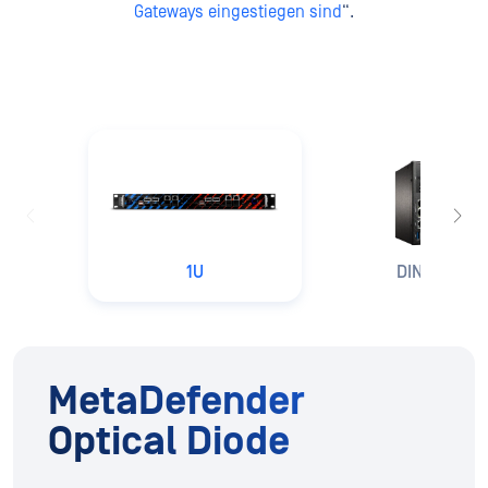
Gateways eingestiegen sind
“.
1U
DIN-Schien
MetaDefender
Optical Diode