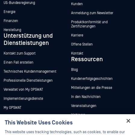
US-Bundesregierung
Kunden
Energie
Anmeldung zum Newsletter
Finanzen
Produktkonformität und
Zertifizierungen
Herstellung
Unterstützung und
Karriere
Dienstleistungen
Offene Stellen
Kontakt zum Support
Kontakt
Ressourcen
Einen Fall erstellen
Blog
Technisches Kundenmanagement
Kundenerfolgsgeschichten
Professionelle Dienstleistungen
Mitteilungen an die Presse
Verwaltet von My OPSWAT
In den Nachrichten
Implementierungsdienste
Veranstaltungen
My OPSWAT
Webinare
Technische Dokumentation
This Website Uses Cookies
Datenblätter
Ausbildung
Hey there!
This website uses tracking technologies, such as cookies, to enable our
Weiße Papiere
Programm zur Behebung von