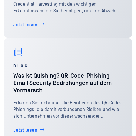
Credential Harvesting mit den wichtigen
Erkenntnissen, die Sie benötigen, um Ihre Abwehr
zu verstärken und sicherzustellen, dass Ihre
Netzwerke dieser unerbittlichen Bedrohung einen
Jetzt lesen
Schritt voraus sind.
BLOG
Was ist Quishing? QR-Code-Phishing
Email Security Bedrohungen auf dem
Vormarsch
Erfahren Sie mehr über die Feinheiten des QR-Code-
Phishings, die damit verbundenen Risiken und wie
sich Unternehmen vor dieser wachsenden
Bedrohung schützen können.
Jetzt lesen