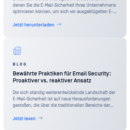
denen Sie die E-Mail-Sicherheit Ihres Unternehmens
optimieren können, um sich vor ausgeklügelten E-
Mail-Angriffen, Zero-Day-Malware und unbekannten
Bedrohungen zu schützen.
Jetzt herunterladen
BLOG
Bewährte Praktiken für Email Security:
Proaktiver vs. reaktiver Ansatz
Die sich ständig weiterentwickelnde Landschaft der
E-Mail-Sicherheit ist auf neue Herausforderungen
gestoßen, die über die traditionellen Bereiche der
Verschlüsselung und Spam-Filter hinausgehen.
Jetzt lesen