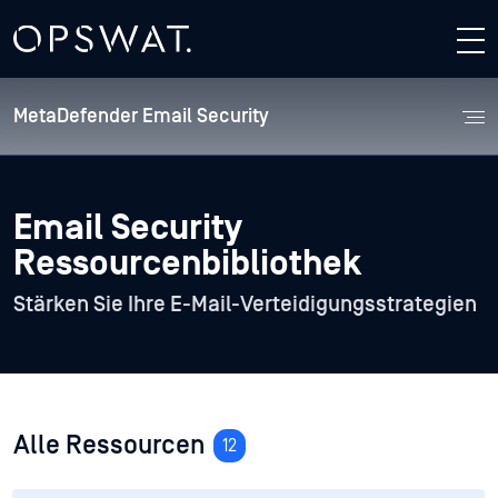
Filter
Filter Schließen
MetaDefender Email Security
Typ
Blog
Email Security
Datenblatt
Ressourcenbibliothek
Service-Leitfaden
Stärken Sie Ihre E-Mail-Verteidigungsstrategien
Whitepaper
Alle Ressourcen
12