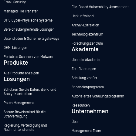
Email Security
File-Based Vulnerability Assessment
Managed File Transfer
Herkunftsland
OT & Cyber-Physische Systeme
Archiv-Extraktion
Bereichsübergreifende Lösungen
Technologiezentrum
Datendioden & Sicherheitsgateways
Forschungszentrum
OEM-Lösungen
Akademie
Portables Scannen von Malware
Über die Akademie
Produkte
Zertifizierungen
Alle Produkte anzeigen
Lösungen
Schulung vor Ort
Stipendienprogramm
Schützen Sie die Daten, die KI und
Analytik antreiben
Autorisiertes Schulungsprogramm
Patch Management
Ressourcen
Unternehmen
Secure Beweismittel für die
Strafverfolgung
Über
Regierung, Verteidigung und
Nachrichtendienste
Management Team