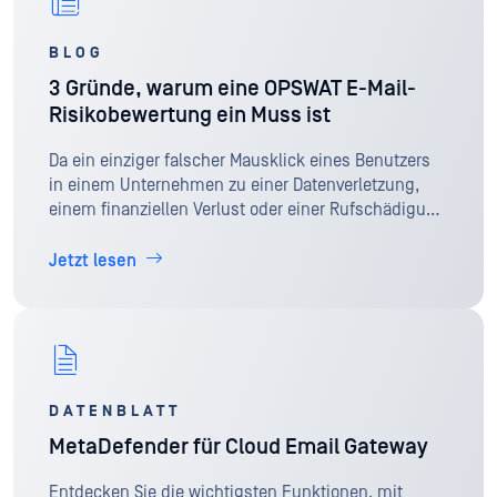
BLOG
3 Gründe, warum eine OPSWAT E-Mail-
Risikobewertung ein Muss ist
Da ein einziger falscher Mausklick eines Benutzers
in einem Unternehmen zu einer Datenverletzung,
einem finanziellen Verlust oder einer Rufschädigung
führen kann, sind regelmäßige Bewertungen der E-
Mail-Sicherheit ein Muss.
Jetzt lesen
DATENBLATT
MetaDefender für Cloud Email Gateway
Entdecken Sie die wichtigsten Funktionen, mit