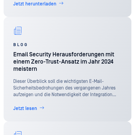
Bedrohungen zu schützen.
Jetzt herunterladen
BLOG
Email Security Herausforderungen mit
einem Zero-Trust-Ansatz im Jahr 2024
meistern
Dieser Überblick soll die wichtigsten E-Mail-
Sicherheitsbedrohungen des vergangenen Jahres
aufzeigen und die Notwendigkeit der Integration
eines Zero-Trust-Ansatzes auf dem Weg ins Jahr
2024 unterstreichen.
Jetzt lesen