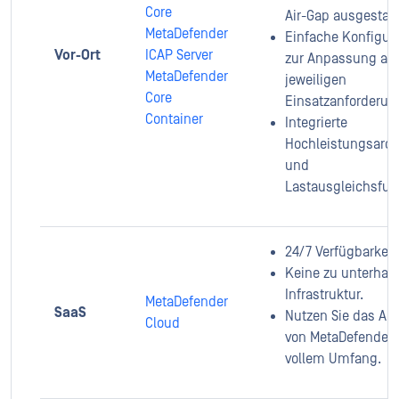
Core
Air-Gap ausgestatte
MetaDefender
Einfache Konfigur
Vor-Ort
ICAP Server
zur Anpassung an 
MetaDefender
jeweiligen
Core
Einsatzanforderun
Container
Integrierte
Hochleistungsarch
und
Lastausgleichsfun
24/7 Verfügbarkeit
Keine zu unterhal
Infrastruktur.
MetaDefender
SaaS
Nutzen Sie das An
Cloud
von MetaDefender 
vollem Umfang.