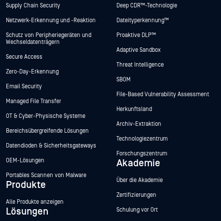
Supply Chain Security
Deep CDR™-Technologie
Netzwerk-Erkennung und -Reaktion
Dateityperkennung™
Schutz von Peripheriegeräten und
Proaktive DLP™
Wechseldatenträgern
Adaptive Sandbox
Secure Access
Threat Intelligence
Zero-Day-Erkennung
SBOM
Email Security
File-Based Vulnerability Assessment
Managed File Transfer
Herkunftsland
OT & Cyber-Physische Systeme
Archiv-Extraktion
Bereichsübergreifende Lösungen
Technologiezentrum
Datendioden & Sicherheitsgateways
Forschungszentrum
OEM-Lösungen
Akademie
Portables Scannen von Malware
Über die Akademie
Produkte
Zertifizierungen
Alle Produkte anzeigen
Lösungen
Schulung vor Ort