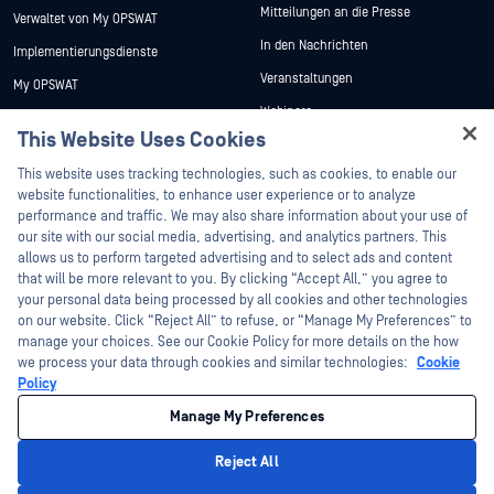
Mitteilungen an die Presse
Verwaltet von My OPSWAT
In den Nachrichten
Implementierungsdienste
Veranstaltungen
My OPSWAT
Webinare
Technische Dokumentation
This Website Uses Cookies
Datenblätter
Ausbildung
Hey there!
This website uses tracking technologies, such as cookies, to enable our
Weiße Papiere
Programm zur Behebung von
I'm Ozzy, your OPSWAT virtual assistant.
website functionalities, to enhance user experience or to analyze
Sicherheitslücken
Kostenlose Tools
How can I help you secure what's critical
performance and traffic. We may also share information about your use of
Partner
today?
our site with our social media, advertising, and analytics partners. This
allows us to perform targeted advertising and to select ads and content
Zertifizierung
that will be more relevant to you. By clicking “Accept All,” you agree to
Technologie-Partner
your personal data being processed by all cookies and other technologies
on our website. Click “Reject All” to refuse, or “Manage My Preferences” to
Partner Programm
manage your choices. See our Cookie Policy for more details on the how
we process your data through cookies and similar technologies:
Cookie
©2026 OPSWAT . Alle Rechte vorbehalten. OPSWAT, MetaDefender, Metascan,
Policy
MetaAccess, das OPSWAT , Trust no File. Trust No Device., OPSWAT , Protecting the
World's Critical Infrastructure, Deep CDR™ Technology, InQuest, das InQuest-Logo,
Manage My Preferences
DFI, RetroHunt, Deep File Inspection und Join the Hunt sind Marken von OPSWAT .
Marken von Drittanbietern sind Eigentum ihrer jeweiligen Inhaber.
Rechtliches
Datenschutz
Cookie-Präferenzen verwalten
Ihre
Reject All
Entscheidungen zum Datenschutz in Kalifornien
Privacy Policy