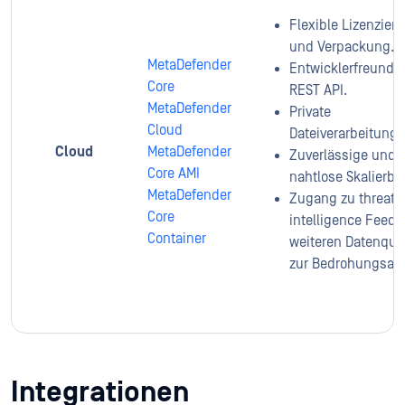
Flexible Lizenzier
und Verpackung.
MetaDefender
Entwicklerfreundli
Core
REST API.
MetaDefender
Private
Cloud
Dateiverarbeitung.
Cloud
MetaDefender
Zuverlässige und
Core AMI
nahtlose Skalierbar
MetaDefender
Zugang zu threat
Core
intelligence Feed
Container
weiteren Datenque
zur Bedrohungsab
Integrationen