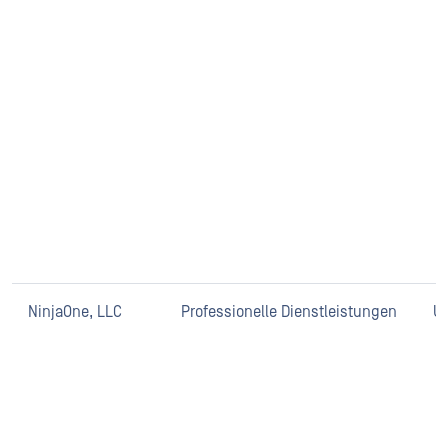
NinjaOne, LLC
Professionelle Dienstleistungen
U