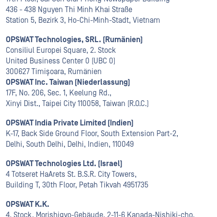
436 - 438 Nguyen Thi Minh Khai Straße
Station 5, Bezirk 3, Ho-Chi-Minh-Stadt, Vietnam
OPSWAT Technologies, SRL. (Rumänien)
Consiliul Europei Square, 2. Stock
United Business Center 0 (UBC 0)
300627 Timișoara, Rumänien
OPSWAT Inc. Taiwan (Niederlassung)
17F, No. 206, Sec. 1, Keelung Rd.,
Xinyi Dist., Taipei City 110058, Taiwan (R.O.C.)
OPSWAT India Private Limited (Indien)
K-17, Back Side Ground Floor, South Extension Part-2,
Delhi, South Delhi, Delhi, Indien, 110049
OPSWAT Technologies Ltd. (Israel)
4 Totseret HaArets St. B.S.R. City Towers,
Building T, 30th Floor, Petah Tikvah 4951735
OPSWAT K.K.
4. Stock, Morishigyo-Gebäude, 2-11-6 Kanada-Nishiki-cho,