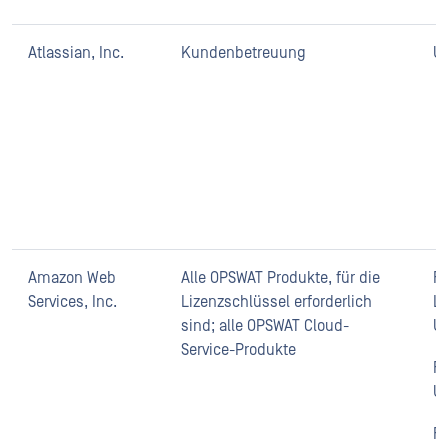
Atlassian, Inc.
Kundenbetreuung
U
Amazon Web
Alle OPSWAT Produkte, für die
Fü
Services, Inc.
Lizenzschlüssel erforderlich
Li
sind; alle OPSWAT Cloud-
U
Service-Produkte
F
U
F