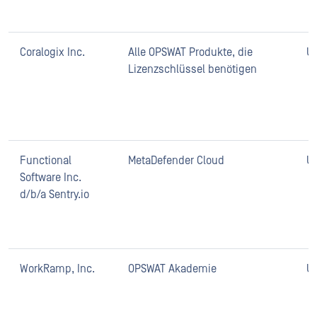
Coralogix Inc.
Alle OPSWAT Produkte, die
U
Lizenzschlüssel benötigen
Functional
MetaDefender Cloud
U
Software Inc.
d/b/a Sentry.io
WorkRamp, Inc.
OPSWAT Akademie
U