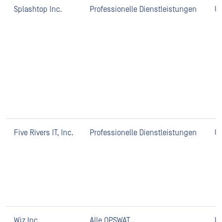
Splashtop Inc.
Professionelle Dienstleistungen
U
Five Rivers IT, Inc.
Professionelle Dienstleistungen
U
Wiz Inc.
Alle OPSWAT
U