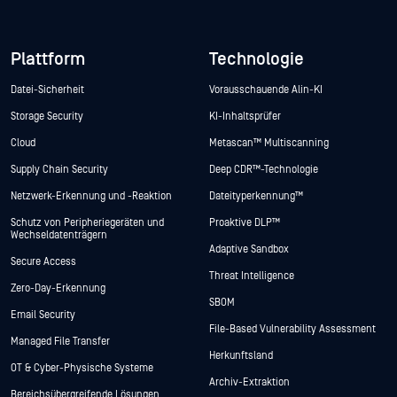
Plattform
Technologie
Datei-Sicherheit
Vorausschauende Alin-KI
Storage Security
KI-Inhaltsprüfer
Cloud
Metascan™ Multiscanning
Supply Chain Security
Deep CDR™-Technologie
Netzwerk-Erkennung und -Reaktion
Dateityperkennung™
Schutz von Peripheriegeräten und
Proaktive DLP™
Wechseldatenträgern
Adaptive Sandbox
Secure Access
Threat Intelligence
Zero-Day-Erkennung
SBOM
Email Security
File-Based Vulnerability Assessment
Managed File Transfer
Herkunftsland
OT & Cyber-Physische Systeme
Archiv-Extraktion
Bereichsübergreifende Lösungen