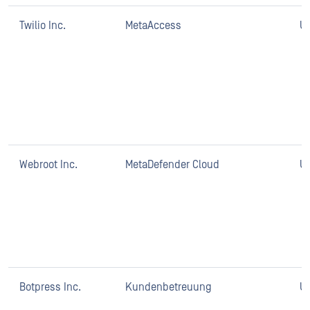
Twilio Inc.
MetaAccess
U
Webroot Inc.
MetaDefender Cloud
U
Botpress Inc.
Kundenbetreuung
U