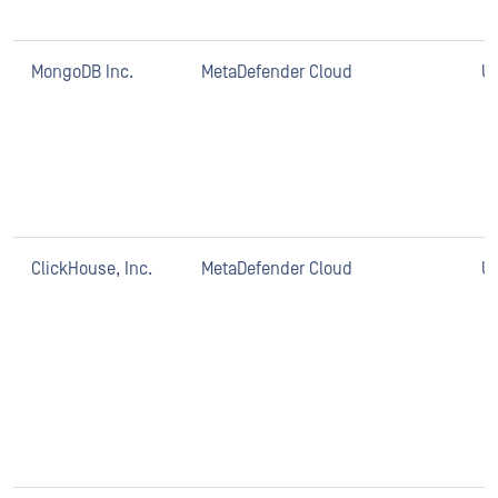
MongoDB Inc.
MetaDefender Cloud
U
ClickHouse, Inc.
MetaDefender Cloud
U