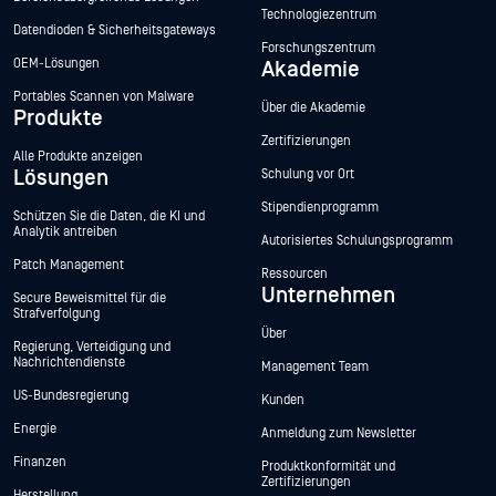
Technologiezentrum
Datendioden & Sicherheitsgateways
Forschungszentrum
OEM-Lösungen
Akademie
Portables Scannen von Malware
Über die Akademie
Produkte
Zertifizierungen
Alle Produkte anzeigen
Lösungen
Schulung vor Ort
Stipendienprogramm
Schützen Sie die Daten, die KI und
Analytik antreiben
Autorisiertes Schulungsprogramm
Patch Management
Ressourcen
Unternehmen
Secure Beweismittel für die
Strafverfolgung
Über
Regierung, Verteidigung und
Nachrichtendienste
Management Team
US-Bundesregierung
Kunden
Energie
Anmeldung zum Newsletter
Finanzen
Produktkonformität und
Zertifizierungen
Herstellung