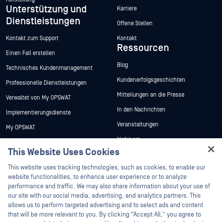
Unterstützung und
Karriere
Dienstleistungen
Offene Stellen
Kontakt zum Support
Kontakt
Ressourcen
Einen Fall erstellen
Blog
Technisches Kundenmanagement
Kundenerfolgsgeschichten
Professionelle Dienstleistungen
Mitteilungen an die Presse
Verwaltet von My OPSWAT
In den Nachrichten
Implementierungsdienste
Veranstaltungen
My OPSWAT
Webinare
Technische Dokumentation
This Website Uses Cookies
Datenblätter
Ausbildung
Hey there!
This website uses tracking technologies, such as cookies, to enable our
Weiße Papiere
Programm zur Behebung von
I'm Ozzy, your OPSWAT virtual assistant.
website functionalities, to enhance user experience or to analyze
Sicherheitslücken
Kostenlose Tools
How can I help you secure what's critical
performance and traffic. We may also share information about your use of
Partner
today?
our site with our social media, advertising, and analytics partners. This
allows us to perform targeted advertising and to select ads and content
Zertifizierung
that will be more relevant to you. By clicking “Accept All,” you agree to
Technologie-Partner