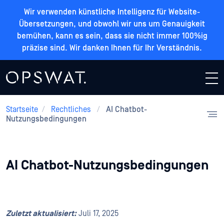
Wir verwenden künstliche Intelligenz für Website-
Übersetzungen, und obwohl wir uns um Genauigkeit
bemühen, kann es sein, dass sie nicht immer 100%ig
präzise sind. Wir danken Ihnen für Ihr Verständnis.
Startseite
/
Rechtliches
/
AI Chatbot-
Nutzungsbedingungen
AI Chatbot-Nutzungsbedingungen
Zuletzt aktualisiert:
Juli 17, 2025