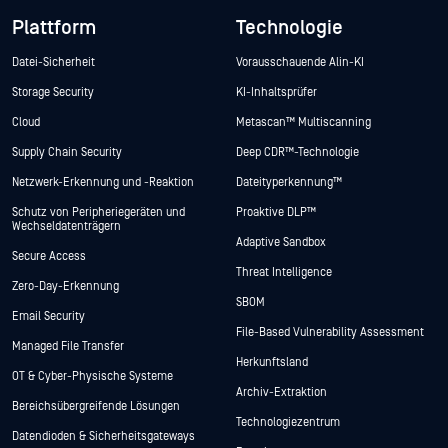
Plattform
Technologie
Datei-Sicherheit
Vorausschauende Alin-KI
Storage Security
KI-Inhaltsprüfer
Cloud
Metascan™ Multiscanning
Supply Chain Security
Deep CDR™-Technologie
Netzwerk-Erkennung und -Reaktion
Dateityperkennung™
Schutz von Peripheriegeräten und
Proaktive DLP™
Wechseldatenträgern
Adaptive Sandbox
Secure Access
Threat Intelligence
Zero-Day-Erkennung
SBOM
Email Security
File-Based Vulnerability Assessment
Managed File Transfer
Herkunftsland
OT & Cyber-Physische Systeme
Archiv-Extraktion
Bereichsübergreifende Lösungen
Technologiezentrum
Datendioden & Sicherheitsgateways