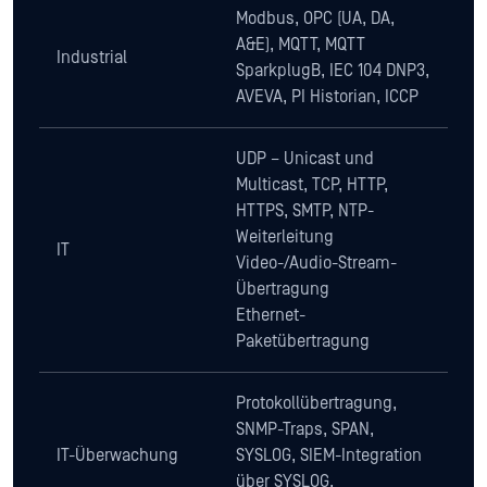
Modbus, OPC (UA, DA,
A&E), MQTT, MQTT
Industrial
SparkplugB, IEC 104 DNP3,
AVEVA, PI Historian, ICCP
UDP – Unicast und
Multicast, TCP, HTTP,
HTTPS, SMTP, NTP-
Weiterleitung
IT
Video-/Audio-Stream-
Übertragung
Ethernet-
Paketübertragung
Protokollübertragung,
SNMP-Traps, SPAN,
IT-Überwachung
SYSLOG, SIEM-Integration
über SYSLOG,