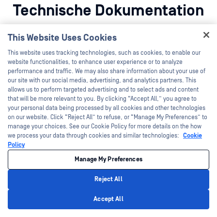
Technische Dokumentation
Entdecken Sie die gesamte technische Landschaft von
This Website Uses Cookies
MetaDefender Optical Diode - alles, was Sie zum Verständnis,
Hey there!
zur Implementierung und zur Optimierung benötigen.
This website uses tracking technologies, such as cookies, to enable our
I'm Ozzy, your OPSWAT virtual assistant.
website functionalities, to enhance user experience or to analyze
How can I help you secure what's critical
performance and traffic. We may also share information about your use of
today?
Alle Dokumente Anzeigen
our site with our social media, advertising, and analytics partners. This
allows us to perform targeted advertising and to select ads and content
that will be more relevant to you. By clicking “Accept All,” you agree to
your personal data being processed by all cookies and other technologies
on our website. Click “Reject All” to refuse, or “Manage My Preferences” to
manage your choices. See our Cookie Policy for more details on the how
Erste Schritte
we process your data through cookies and similar technologies:
Cookie
Policy
Einführung
Manage My Preferences
Wie MetaDefender Optical Diode funktioniert und welches die
wichtigsten Merkmale und Komponenten sind.
Reject All
Privacy Policy
Accept All
Einrichtung
Wie man MetaDefender Optical Diode Hardware einrichtet.