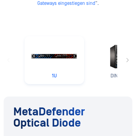
Gateways eingestiegen sind
“.
1U
DIN-Schien
MetaDefender
Optical Diode