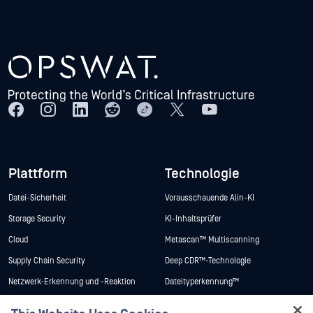
Plattform
Technologie
Datei-Sicherheit
Vorausschauende Alin-KI
Storage Security
KI-Inhaltsprüfer
Cloud
Metascan™ Multiscanning
Supply Chain Security
Deep CDR™-Technologie
Netzwerk-Erkennung und -Reaktion
Dateityperkennung™
Schutz von Peripheriegeräten und
Proaktive DLP™
Wechseldatenträgern