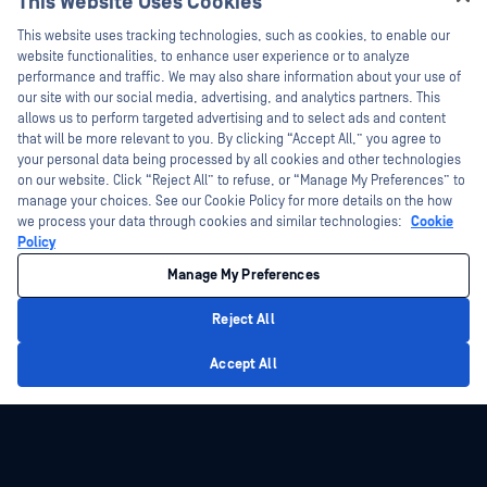
This Website Uses Cookies
Adaptive Sandbox
Hey there!
Secure Access
This website uses tracking technologies, such as cookies, to enable our
Threat Intelligence
I'm Ozzy, your OPSWAT virtual assistant.
website functionalities, to enhance user experience or to analyze
Zero-Day-Erkennung
How can I help you secure what's critical
performance and traffic. We may also share information about your use of
SBOM
today?
Email Security
our site with our social media, advertising, and analytics partners. This
File-Based Vulnerability Assessment
allows us to perform targeted advertising and to select ads and content
Managed File Transfer
that will be more relevant to you. By clicking “Accept All,” you agree to
Herkunftsland
your personal data being processed by all cookies and other technologies
OT & Cyber-Physische Systeme
Archiv-Extraktion
on our website. Click “Reject All” to refuse, or “Manage My Preferences” to
Bereichsübergreifende Lösungen
manage your choices. See our Cookie Policy for more details on the how
Technologiezentrum
we process your data through cookies and similar technologies:
Cookie
Datendioden & Sicherheitsgateways
Policy
Forschungszentrum
OEM-Lösungen
Akademie
Manage My Preferences
Portables Scannen von Malware
Über die Akademie
Produkte
Reject All
Zertifizierungen
Privacy Policy
Alle Produkte anzeigen
Accept All
Lösungen
Schulung vor Ort
Stipendienprogramm
Schützen Sie die Daten, die KI und
Analytik antreiben
Autorisiertes Schulungsprogramm
Patch Management
Ressourcen