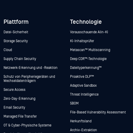
Plattform
Technologie
Datei-Sicherheit
Vorausschauende Alin-KI
Storage Security
KI-Inhaltsprüfer
Cloud
Metascan™ Multiscanning
Supply Chain Security
Deep CDR™-Technologie
Netzwerk-Erkennung und -Reaktion
Dateityperkennung™
Schutz von Peripheriegeräten und
Proaktive DLP™
Wechseldatenträgern
Adaptive Sandbox
Secure Access
Threat Intelligence
Zero-Day-Erkennung
SBOM
Email Security
File-Based Vulnerability Assessment
Managed File Transfer
Herkunftsland
OT & Cyber-Physische Systeme
Archiv-Extraktion