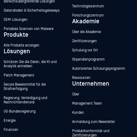
Bereichsübergreifende Lösungen
Technologiezentrum
Datendioden & Sicherheitsgateways
Forschungszentrum
OEM-Lösungen
Akademie
Portables Scannen von Malware
Über die Akademie
Produkte
Zertifizierungen
Alle Produkte anzeigen
Lösungen
Schulung vor Ort
Stipendienprogramm
Schützen Sie die Daten, die KI und
Analytik antreiben
Autorisiertes Schulungsprogramm
Patch Management
Ressourcen
Unternehmen
Secure Beweismittel für die
Strafverfolgung
Über
Regierung, Verteidigung und
Nachrichtendienste
Management Team
US-Bundesregierung
Kunden
Energie
Anmeldung zum Newsletter
Finanzen
Produktkonformität und
Zertifizierungen