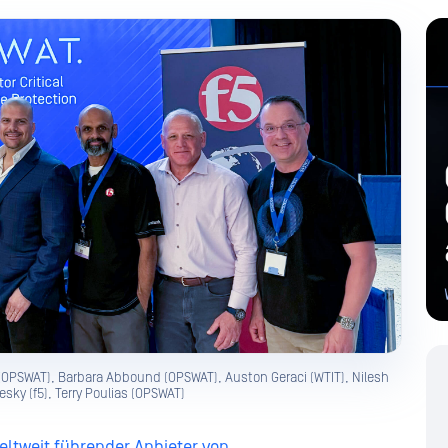
 (OPSWAT), Barbara Abbound (OPSWAT), Auston Geraci (WTIT), Nilesh
lesky (f5), Terry Poulias (OPSWAT)
eltweit führender Anbieter von