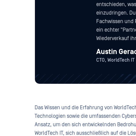
entschieden, was 
einzudringen. Du
Fachwissen und P
ein echter "Partn
Wiederverkauf ih
Austin Gera
CTO, WorldTech IT
Das Wissen und die Erfahrung von WorldTec
Technologien sowie die umfassenden Cybers
Ansatz, um den sich entwickelnden Bedro
WorldTech IT, sich ausschließlich auf die L