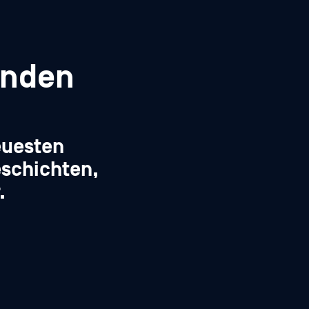
enden
euesten
schichten,
.