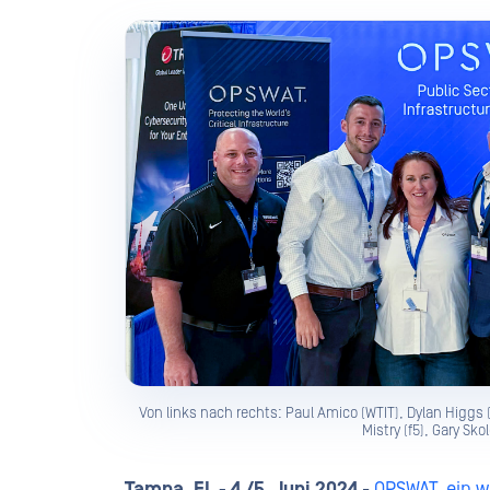
Von links nach rechts: Paul Amico (WTIT), Dylan Higgs
Mistry (f5), Gary Sko
Tampa, FL - 4./5. Juni 2024
-
OPSWAT, ein w