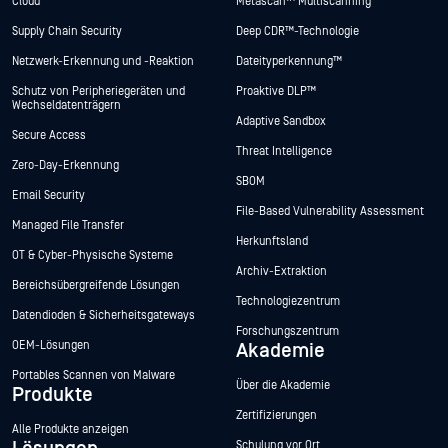
Cloud
Metascan™ Multiscanning
Supply Chain Security
Deep CDR™-Technologie
Netzwerk-Erkennung und -Reaktion
Dateityperkennung™
Schutz von Peripheriegeräten und
Proaktive DLP™
Wechseldatenträgern
Adaptive Sandbox
Secure Access
Threat Intelligence
Zero-Day-Erkennung
SBOM
Email Security
File-Based Vulnerability Assessment
Managed File Transfer
Herkunftsland
OT & Cyber-Physische Systeme
Archiv-Extraktion
Bereichsübergreifende Lösungen
Technologiezentrum
Datendioden & Sicherheitsgateways
Forschungszentrum
OEM-Lösungen
Akademie
Portables Scannen von Malware
Über die Akademie
Produkte
Zertifizierungen
Alle Produkte anzeigen
Schulung vor Ort