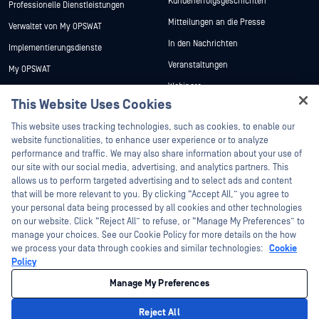
Kundenerfolgsgeschichten
Professionelle Dienstleistungen
Mitteilungen an die Presse
Verwaltet von My OPSWAT
In den Nachrichten
Implementierungsdienste
Veranstaltungen
My OPSWAT
Webinare
Technische Dokumentation
This Website Uses Cookies
Datenblätter
Ausbildung
Hey there!
This website uses tracking technologies, such as cookies, to enable our
Weiße Papiere
Programm zur Behebung von
I'm Ozzy, your OPSWAT virtual assistant.
website functionalities, to enhance user experience or to analyze
Sicherheitslücken
Kostenlose Tools
How can I help you secure what's critical
performance and traffic. We may also share information about your use of
Partner
today?
our site with our social media, advertising, and analytics partners. This
allows us to perform targeted advertising and to select ads and content
Zertifizierung
that will be more relevant to you. By clicking “Accept All,” you agree to
Technologie-Partner
your personal data being processed by all cookies and other technologies
on our website. Click “Reject All” to refuse, or “Manage My Preferences” to
Partner Programm
manage your choices. See our Cookie Policy for more details on the how
we process your data through cookies and similar technologies:
Cookie
©2026 OPSWAT . Alle Rechte vorbehalten. OPSWAT, MetaDefender, Metascan,
Policy
MetaAccess, das OPSWAT , Trust no File. Trust No Device., OPSWAT , Protecting the
World's Critical Infrastructure, Deep CDR™ Technology, InQuest, das InQuest-Logo,
Manage My Preferences
DFI, RetroHunt, Deep File Inspection und Join the Hunt sind Marken von OPSWAT .
Marken von Drittanbietern sind Eigentum ihrer jeweiligen Inhaber.
Rechtliches
Datenschutz
Cookie-Präferenzen verwalten
Ihre
Reject All