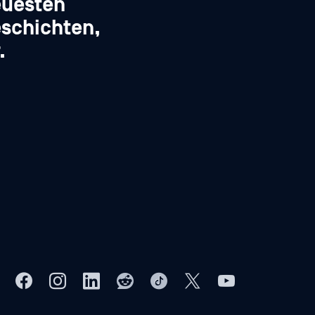
euesten
schichten,
.