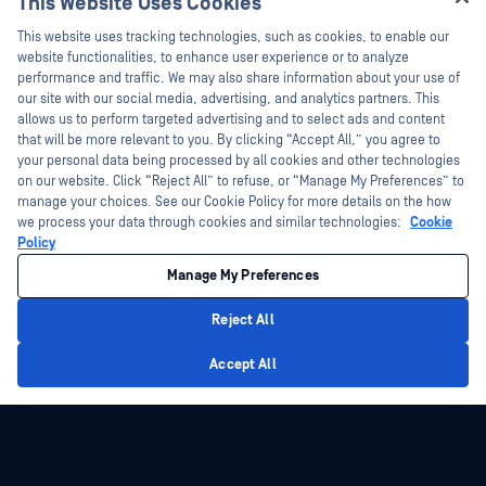
This Website Uses Cookies
Datenblätter
Ausbildung
Hey there!
This website uses tracking technologies, such as cookies, to enable our
Weiße Papiere
Programm zur Behebung von
I'm Ozzy, your OPSWAT virtual assistant.
website functionalities, to enhance user experience or to analyze
Sicherheitslücken
Kostenlose Tools
How can I help you secure what's critical
performance and traffic. We may also share information about your use of
Partner
today?
our site with our social media, advertising, and analytics partners. This
allows us to perform targeted advertising and to select ads and content
Zertifizierung
that will be more relevant to you. By clicking “Accept All,” you agree to
Technologie-Partner
your personal data being processed by all cookies and other technologies
on our website. Click “Reject All” to refuse, or “Manage My Preferences” to
Partner Programm
manage your choices. See our Cookie Policy for more details on the how
we process your data through cookies and similar technologies:
Cookie
©2026 OPSWAT . Alle Rechte vorbehalten. OPSWAT, MetaDefender, Metascan,
Policy
MetaAccess, das OPSWAT , Trust no File. Trust No Device., OPSWAT , Protecting the
World's Critical Infrastructure, Deep CDR™ Technology, InQuest, das InQuest-Logo,
Manage My Preferences
DFI, RetroHunt, Deep File Inspection und Join the Hunt sind Marken von OPSWAT .
Marken von Drittanbietern sind Eigentum ihrer jeweiligen Inhaber.
Rechtliches
Datenschutz
Cookie-Präferenzen verwalten
Ihre
Reject All
Entscheidungen zum Datenschutz in Kalifornien
Privacy Policy
Accept All