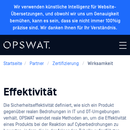
Wir verwenden künstliche Intelligenz für Website-
Übersetzungen, und obwohl wir uns um Genauigkeit
bemühen, kann es sein, dass sie nicht immer 100%ig
präzise sind. Wir danken Ihnen für Ihr Verständnis.
Startseite
/
Partner
/
Zertifizierung
/
Wirksamkeit
Effektivität
Die Sicherheitseffektivität definiert, wie sich ein Produkt
gegenüber realen Bedrohungen in IT und OT-Umgebungen
verhält. OPSWAT wendet reale Methoden an, um die Effektivität
eines Produkts bei der Reaktion auf Cyberbedrohungen zu