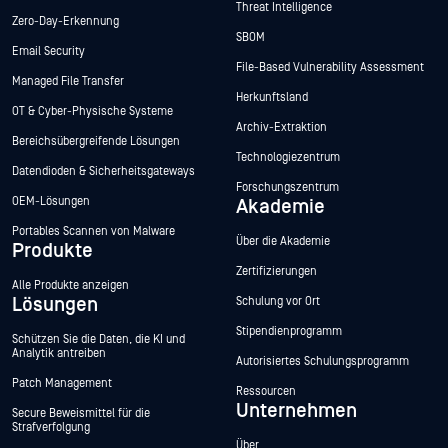
Threat Intelligence
Zero-Day-Erkennung
SBOM
Email Security
File-Based Vulnerability Assessment
Managed File Transfer
Herkunftsland
OT & Cyber-Physische Systeme
Archiv-Extraktion
Bereichsübergreifende Lösungen
Technologiezentrum
Datendioden & Sicherheitsgateways
Forschungszentrum
OEM-Lösungen
Akademie
Portables Scannen von Malware
Über die Akademie
Produkte
Zertifizierungen
Alle Produkte anzeigen
Lösungen
Schulung vor Ort
Stipendienprogramm
Schützen Sie die Daten, die KI und
Analytik antreiben
Autorisiertes Schulungsprogramm
Patch Management
Ressourcen
Unternehmen
Secure Beweismittel für die
Strafverfolgung
Über