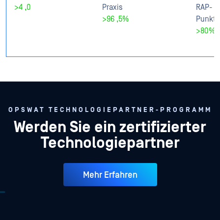
>4
,0
Praxis
RAP-
>96
,5%
Punktz
>80%
OPSWAT TECHNOLOGIEPARTNER-PROGRAMM
Werden Sie ein zertifizierter
Technologiepartner
Mehr Erfahren