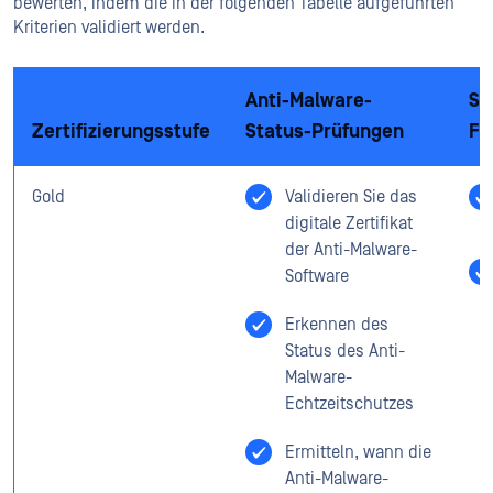
bewerten, indem die in der folgenden Tabelle aufgeführten
Kriterien validiert werden.
Anti-Malware-
St
Zertifizierungsstufe
Status-Prüfungen
Fe
Gold
Validieren Sie das
digitale Zertifikat
der Anti-Malware-
Software
Erkennen des
Status des Anti-
Malware-
Echtzeitschutzes
Ermitteln, wann die
Anti-Malware-