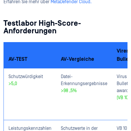
Erfahren Sie mehr über
MetaDefender Cloud.
Testlabor High-Score-
Anforderungen
Viren
AV-TEST
AV-Vergleiche
Bullet
Schutzwürdigkeit
Datei-
Virus
>5
,0
Erkennungsergebnisse
Bulleti
>98
,5%
award
(VB 100
Leistungskennzahlen
Schutzwerte in der
VB 100