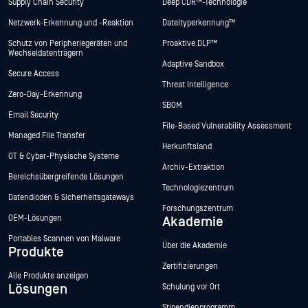
Supply Chain Security
Deep CDR™-Technologie
Netzwerk-Erkennung und -Reaktion
Dateityperkennung™
Schutz von Peripheriegeräten und
Proaktive DLP™
Wechseldatenträgern
Adaptive Sandbox
Secure Access
Threat Intelligence
Zero-Day-Erkennung
SBOM
Email Security
File-Based Vulnerability Assessment
Managed File Transfer
Herkunftsland
OT & Cyber-Physische Systeme
Archiv-Extraktion
Bereichsübergreifende Lösungen
Technologiezentrum
Datendioden & Sicherheitsgateways
Forschungszentrum
OEM-Lösungen
Akademie
Portables Scannen von Malware
Über die Akademie
Produkte
Zertifizierungen
Alle Produkte anzeigen
Lösungen
Schulung vor Ort
Stipendienprogramm