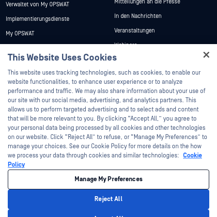
Mitteilungen an die Presse
Verwaltet von My OPSWAT
In den Nachrichten
Implementierungsdienste
Veranstaltungen
My OPSWAT
Webinare
Technische Dokumentation
This Website Uses Cookies
Datenblätter
Ausbildung
Hey there!
This website uses tracking technologies, such as cookies, to enable our
Weiße Papiere
Programm zur Behebung von
I'm Ozzy, your OPSWAT virtual assistant.
website functionalities, to enhance user experience or to analyze
Sicherheitslücken
Kostenlose Tools
How can I help you secure what's critical
performance and traffic. We may also share information about your use of
Partner
today?
our site with our social media, advertising, and analytics partners. This
allows us to perform targeted advertising and to select ads and content
Zertifizierung
that will be more relevant to you. By clicking “Accept All,” you agree to
Technologie-Partner
your personal data being processed by all cookies and other technologies
on our website. Click “Reject All” to refuse, or “Manage My Preferences” to
Partner Programm
manage your choices. See our Cookie Policy for more details on the how
we process your data through cookies and similar technologies:
Cookie
©2026 OPSWAT . Alle Rechte vorbehalten. OPSWAT, MetaDefender, Metascan,
Policy
MetaAccess, das OPSWAT , Trust no File. Trust No Device., OPSWAT , Protecting the
World's Critical Infrastructure, Deep CDR™ Technology, InQuest, das InQuest-Logo,
Manage My Preferences
DFI, RetroHunt, Deep File Inspection und Join the Hunt sind Marken von OPSWAT .
Marken von Drittanbietern sind Eigentum ihrer jeweiligen Inhaber.
Rechtliches
Datenschutz
Cookie-Präferenzen verwalten
Ihre
Reject All
Entscheidungen zum Datenschutz in Kalifornien
Privacy Policy