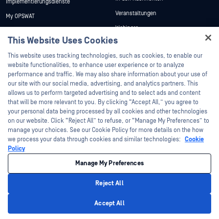
Implementierungsdienste
Veranstaltungen
My OPSWAT
Webinare
Technische Dokumentation
This Website Uses Cookies
Datenblätter
Ausbildung
Hey there!
This website uses tracking technologies, such as cookies, to enable our
Weiße Papiere
Programm zur Behebung von
I'm Ozzy, your OPSWAT virtual assistant.
website functionalities, to enhance user experience or to analyze
Sicherheitslücken
Kostenlose Tools
How can I help you secure what's critical
performance and traffic. We may also share information about your use of
Partner
today?
our site with our social media, advertising, and analytics partners. This
allows us to perform targeted advertising and to select ads and content
Zertifizierung
that will be more relevant to you. By clicking “Accept All,” you agree to
Technologie-Partner
your personal data being processed by all cookies and other technologies
on our website. Click “Reject All” to refuse, or “Manage My Preferences” to
Partner Programm
manage your choices. See our Cookie Policy for more details on the how
we process your data through cookies and similar technologies:
Cookie
©2026 OPSWAT . Alle Rechte vorbehalten. OPSWAT, MetaDefender, Metascan,
Policy
MetaAccess, das OPSWAT , Trust no File. Trust No Device., OPSWAT , Protecting the
World's Critical Infrastructure, Deep CDR™ Technology, InQuest, das InQuest-Logo,
Manage My Preferences
DFI, RetroHunt, Deep File Inspection und Join the Hunt sind Marken von OPSWAT .
Marken von Drittanbietern sind Eigentum ihrer jeweiligen Inhaber.
Rechtliches
Datenschutz
Cookie-Präferenzen verwalten
Ihre
Reject All
Entscheidungen zum Datenschutz in Kalifornien
Privacy Policy
Accept All