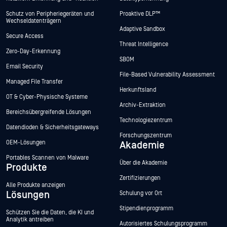
Schutz von Peripheriegeräten und
Proaktive DLP™
Wechseldatenträgern
Adaptive Sandbox
Secure Access
Threat Intelligence
Zero-Day-Erkennung
SBOM
Email Security
File-Based Vulnerability Assessment
Managed File Transfer
Herkunftsland
OT & Cyber-Physische Systeme
Archiv-Extraktion
Bereichsübergreifende Lösungen
Technologiezentrum
Datendioden & Sicherheitsgateways
Forschungszentrum
OEM-Lösungen
Akademie
Portables Scannen von Malware
Über die Akademie
Produkte
Zertifizierungen
Alle Produkte anzeigen
Lösungen
Schulung vor Ort
Stipendienprogramm
Schützen Sie die Daten, die KI und
Analytik antreiben
Autorisiertes Schulungsprogramm