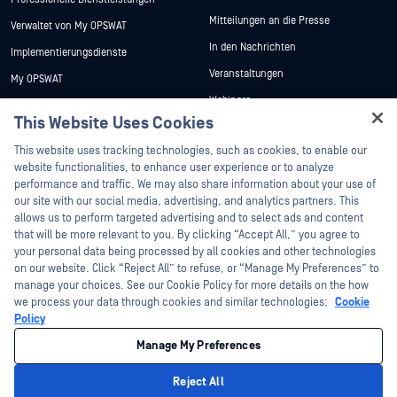
Mitteilungen an die Presse
Verwaltet von My OPSWAT
In den Nachrichten
Implementierungsdienste
Veranstaltungen
My OPSWAT
Webinare
Technische Dokumentation
This Website Uses Cookies
Datenblätter
Ausbildung
Hey there!
This website uses tracking technologies, such as cookies, to enable our
Weiße Papiere
Programm zur Behebung von
I'm Ozzy, your OPSWAT virtual assistant.
website functionalities, to enhance user experience or to analyze
Sicherheitslücken
Kostenlose Tools
How can I help you secure what's critical
performance and traffic. We may also share information about your use of
Partner
today?
our site with our social media, advertising, and analytics partners. This
allows us to perform targeted advertising and to select ads and content
Zertifizierung
that will be more relevant to you. By clicking “Accept All,” you agree to
Technologie-Partner
your personal data being processed by all cookies and other technologies
on our website. Click “Reject All” to refuse, or “Manage My Preferences” to
Partner Programm
manage your choices. See our Cookie Policy for more details on the how
we process your data through cookies and similar technologies:
Cookie
©2026 OPSWAT . Alle Rechte vorbehalten. OPSWAT, MetaDefender, Metascan,
Policy
MetaAccess, das OPSWAT , Trust no File. Trust No Device., OPSWAT , Protecting the
World's Critical Infrastructure, Deep CDR™ Technology, InQuest, das InQuest-Logo,
Manage My Preferences
DFI, RetroHunt, Deep File Inspection und Join the Hunt sind Marken von OPSWAT .
Marken von Drittanbietern sind Eigentum ihrer jeweiligen Inhaber.
Rechtliches
Datenschutz
Cookie-Präferenzen verwalten
Ihre
Reject All
Entscheidungen zum Datenschutz in Kalifornien