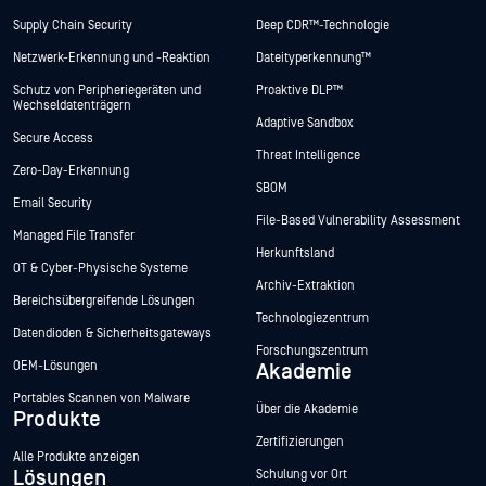
Supply Chain Security
Deep CDR™-Technologie
Netzwerk-Erkennung und -Reaktion
Dateityperkennung™
Schutz von Peripheriegeräten und
Proaktive DLP™
Wechseldatenträgern
Adaptive Sandbox
Secure Access
Threat Intelligence
Zero-Day-Erkennung
SBOM
Email Security
File-Based Vulnerability Assessment
Managed File Transfer
Herkunftsland
OT & Cyber-Physische Systeme
Archiv-Extraktion
Bereichsübergreifende Lösungen
Technologiezentrum
Datendioden & Sicherheitsgateways
Forschungszentrum
OEM-Lösungen
Akademie
Portables Scannen von Malware
Über die Akademie
Produkte
Zertifizierungen
Alle Produkte anzeigen
Lösungen
Schulung vor Ort