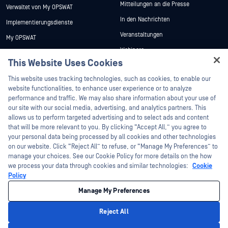
Mitteilungen an die Presse
Verwaltet von My OPSWAT
In den Nachrichten
Implementierungsdienste
Veranstaltungen
My OPSWAT
Webinare
Technische Dokumentation
This Website Uses Cookies
Datenblätter
Ausbildung
Hey there!
This website uses tracking technologies, such as cookies, to enable our
Weiße Papiere
Programm zur Behebung von
I'm Ozzy, your OPSWAT virtual assistant.
website functionalities, to enhance user experience or to analyze
Sicherheitslücken
Kostenlose Tools
How can I help you secure what's critical
performance and traffic. We may also share information about your use of
Partner
today?
our site with our social media, advertising, and analytics partners. This
allows us to perform targeted advertising and to select ads and content
Zertifizierung
that will be more relevant to you. By clicking “Accept All,” you agree to
Technologie-Partner
your personal data being processed by all cookies and other technologies
on our website. Click “Reject All” to refuse, or “Manage My Preferences” to
Partner Programm
manage your choices. See our Cookie Policy for more details on the how
we process your data through cookies and similar technologies:
Cookie
©2026 OPSWAT . Alle Rechte vorbehalten. OPSWAT, MetaDefender, Metascan,
Policy
MetaAccess, das OPSWAT , Trust no File. Trust No Device., OPSWAT , Protecting the
World's Critical Infrastructure, Deep CDR™ Technology, InQuest, das InQuest-Logo,
Manage My Preferences
DFI, RetroHunt, Deep File Inspection und Join the Hunt sind Marken von OPSWAT .
Marken von Drittanbietern sind Eigentum ihrer jeweiligen Inhaber.
Rechtliches
Datenschutz
Cookie-Präferenzen verwalten
Ihre
Reject All
Entscheidungen zum Datenschutz in Kalifornien
Privacy Policy