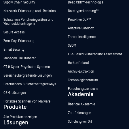
Supply Chain Security
Deep CDR™-Technologie
Netzwerk-Erkennung und -Reaktion
Dateityperkennung™
Schutz von Peripheriegeräten und
Proaktive DLP™
Wechseldatenträgern
Adaptive Sandbox
Secure Access
Threat Intelligence
Zero-Day-Erkennung
SBOM
Email Security
File-Based Vulnerability Assessment
Managed File Transfer
Herkunftsland
OT & Cyber-Physische Systeme
Archiv-Extraktion
Bereichsübergreifende Lösungen
Technologiezentrum
Datendioden & Sicherheitsgateways
Forschungszentrum
OEM-Lösungen
Akademie
Portables Scannen von Malware
Über die Akademie
Produkte
Zertifizierungen
Alle Produkte anzeigen
Lösungen
Schulung vor Ort