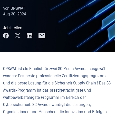
Von
OPSWAT
Aug 30, 2024
Jetzt teilen
OPSWAT ist als Finalist für zwei SC Media Awards ausgewählt
worden: Das beste professionelle Zertifizierungsprogramm
und die beste Lösung für die Sicherheit Supply Chain ! Das SC
Awards-Programm ist das prestigeträchtigste und
wettbewerbsfähigste Programm im Bereich der
Cybersicherheit. SC Awards würdigt die Lösungen,
Organisationen und Menschen, die Innovation und Erfolg in