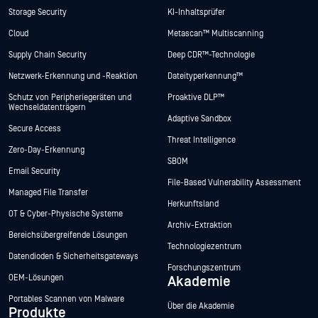
Storage Security
KI-Inhaltsprüfer
Cloud
Metascan™ Multiscanning
Supply Chain Security
Deep CDR™-Technologie
Netzwerk-Erkennung und -Reaktion
Dateityperkennung™
Schutz von Peripheriegeräten und
Proaktive DLP™
Wechseldatenträgern
Adaptive Sandbox
Secure Access
Threat Intelligence
Zero-Day-Erkennung
SBOM
Email Security
File-Based Vulnerability Assessment
Managed File Transfer
Herkunftsland
OT & Cyber-Physische Systeme
Archiv-Extraktion
Bereichsübergreifende Lösungen
Technologiezentrum
Datendioden & Sicherheitsgateways
Forschungszentrum
OEM-Lösungen
Akademie
Portables Scannen von Malware
Über die Akademie
Produkte