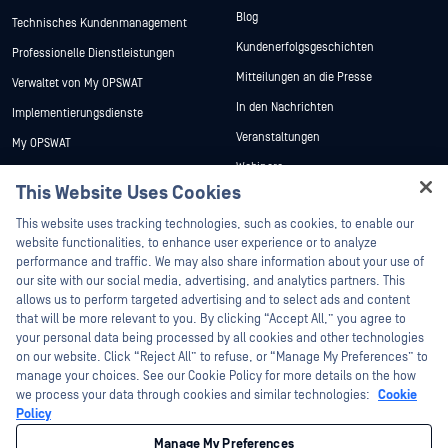
Blog
Technisches Kundenmanagement
Kundenerfolgsgeschichten
Professionelle Dienstleistungen
Mitteilungen an die Presse
Verwaltet von My OPSWAT
In den Nachrichten
Implementierungsdienste
Veranstaltungen
My OPSWAT
Webinare
Technische Dokumentation
This Website Uses Cookies
Datenblätter
Ausbildung
Hey there!
This website uses tracking technologies, such as cookies, to enable our
Weiße Papiere
Programm zur Behebung von
I'm Ozzy, your OPSWAT virtual assistant.
website functionalities, to enhance user experience or to analyze
Sicherheitslücken
Kostenlose Tools
How can I help you secure what's critical
performance and traffic. We may also share information about your use of
Partner
today?
our site with our social media, advertising, and analytics partners. This
allows us to perform targeted advertising and to select ads and content
Zertifizierung
that will be more relevant to you. By clicking “Accept All,” you agree to
Technologie-Partner
your personal data being processed by all cookies and other technologies
on our website. Click “Reject All” to refuse, or “Manage My Preferences” to
Partner Programm
manage your choices. See our Cookie Policy for more details on the how
we process your data through cookies and similar technologies:
Cookie
©2026 OPSWAT . Alle Rechte vorbehalten. OPSWAT, MetaDefender, Metascan,
Policy
MetaAccess, das OPSWAT , Trust no File. Trust No Device., OPSWAT , Protecting the
World's Critical Infrastructure, Deep CDR™ Technology, InQuest, das InQuest-Logo,
Manage My Preferences