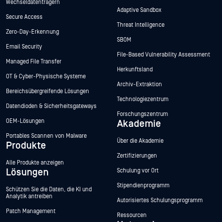
Wechseldatenträgern
Adaptive Sandbox
Secure Access
Threat Intelligence
Zero-Day-Erkennung
SBOM
Email Security
File-Based Vulnerability Assessment
Managed File Transfer
Herkunftsland
OT & Cyber-Physische Systeme
Archiv-Extraktion
Bereichsübergreifende Lösungen
Technologiezentrum
Datendioden & Sicherheitsgateways
Forschungszentrum
OEM-Lösungen
Akademie
Portables Scannen von Malware
Über die Akademie
Produkte
Zertifizierungen
Alle Produkte anzeigen
Lösungen
Schulung vor Ort
Stipendienprogramm
Schützen Sie die Daten, die KI und
Analytik antreiben
Autorisiertes Schulungsprogramm
Patch Management
Ressourcen