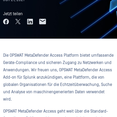
Jetzt teilen
Die OPSWAT MetaDefender Access Platform bietet umfassende
Geräte-Compliance und sicheren Zugang zu Netzwerken und
Anwendungen. Wir freuen uns, OPSWAT MetaDefender Access
Add-on für Splunk anzukündigen, eine Plattform, die von
globalen Organisationen für die Echtzeitüberwachung, Suche
und Analyse von maschinengenerierten Daten verwendet
wird.
OPSWAT MetaDefender Access geht weit über die Standard-