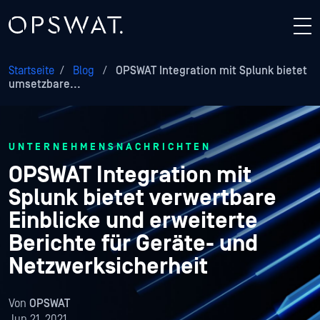
Startseite
/
Blog
/
OPSWAT Integration mit Splunk bietet
umsetzbare...
UNTERNEHMENSNACHRICHTEN
OPSWAT Integration mit
Splunk bietet verwertbare
Einblicke und erweiterte
Berichte für Geräte- und
Netzwerksicherheit
Von
OPSWAT
Jun 21, 2021