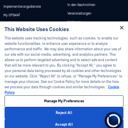
In den Nachrichten
Implementierungsdienste
Veranstaltungen
My OPSWAT
Webinare
Technische Dokumentation
This Website Uses Cookies
Datenblätter
Ausbildung
This website uses tracking technologies, such as cookies, to enable our
Weiße Papiere
Programm zur Behebung von
website functionalities, to enhance user experience or to analyze
Sicherheitslücken
Kostenlose Tools
performance and traffic. We may also share information about your use of
Partner
our site with our social media, advertising, and analytics partners. This
allows us to perform targeted advertising and to select ads and content
Zertifizierung
that will be more relevant to you. By clicking “Accept All,” you agree to
Technologie-Partner
your personal data being processed by all cookies and other technologies
on our website. Click “Reject All” to refuse, or “Manage My Preferences” to
Partner Programm
manage your choices. See our Cookie Policy for more details on the how
we process your data through cookies and similar technologies:
Cookie
©2026 OPSWAT . Alle Rechte vorbehalten. OPSWAT, MetaDefender, Metascan,
Policy
MetaAccess, das OPSWAT , Trust no File. Trust No Device., OPSWAT , Protecting the
World's Critical Infrastructure, Deep CDR™ Technology, InQuest, das InQuest-Logo,
Manage My Preferences
DFI, RetroHunt, Deep File Inspection und Join the Hunt sind Marken von OPSWAT .
Marken von Drittanbietern sind Eigentum ihrer jeweiligen Inhaber.
Rechtliches
Datenschutz
Cookie-Präferenzen verwalten
Ihre
Reject All
Entscheidungen zum Datenschutz in Kalifornien
Accept All