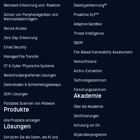
Netzwerk-Erkennung und -Reaktion
Dateityperkennung™
Schutz von Peripheriegeräten und
Proaktive DLP™
Wechseldatenträgern
Adaptive Sandbox
Secure Access
Threat Intelligence
Zero-Day-Erkennung
SBOM
Email Security
File-Based Vulnerability Assessment
Managed File Transfer
Herkunftsland
OT & Cyber-Physische Systeme
Archiv-Extraktion
Bereichsübergreifende Lösungen
Technologiezentrum
Datendioden & Sicherheitsgateways
Forschungszentrum
OEM-Lösungen
Akademie
Portables Scannen von Malware
Über die Akademie
Produkte
Zertifizierungen
Alle Produkte anzeigen
Lösungen
Schulung vor Ort
Stipendienprogramm
Schützen Sie die Daten, die KI und