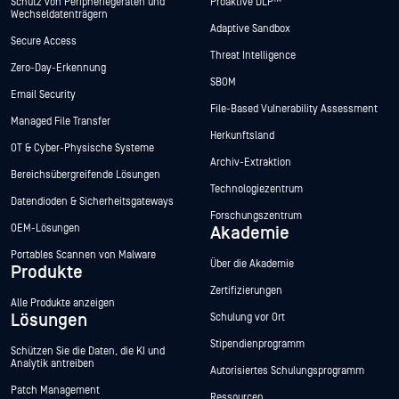
Schutz von Peripheriegeräten und
Proaktive DLP™
Wechseldatenträgern
Adaptive Sandbox
Secure Access
Threat Intelligence
Zero-Day-Erkennung
SBOM
Email Security
File-Based Vulnerability Assessment
Managed File Transfer
Herkunftsland
OT & Cyber-Physische Systeme
Archiv-Extraktion
Bereichsübergreifende Lösungen
Technologiezentrum
Datendioden & Sicherheitsgateways
Forschungszentrum
OEM-Lösungen
Akademie
Portables Scannen von Malware
Über die Akademie
Produkte
Zertifizierungen
Alle Produkte anzeigen
Lösungen
Schulung vor Ort
Stipendienprogramm
Schützen Sie die Daten, die KI und
Analytik antreiben
Autorisiertes Schulungsprogramm
Patch Management
Ressourcen