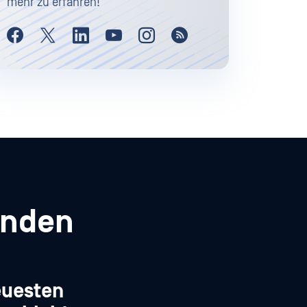
mehr zu erfahren!
enden
euesten