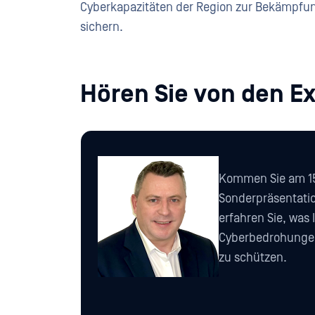
Cyberkapazitäten der Region zur Bekämpfun
sichern.
Hören Sie von den E
Kommen Sie am 15
Sonderpräsentati
erfahren Sie, was
Cyberbedrohungen
zu schützen.