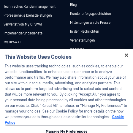
Blog
Technisches Kundenmanagement
Kundenerfolgsgeschichten
Professionelle Dienstleistungen
Mitteilungen an die Presse
Verwaltet von My OPSWAT
In den Nachrichten
Implementierungsdienste
Veranstaltungen
My OPSWAT
Webinare
Technische Dokumentation
This Website Uses Cookies
Datenblätter
Ausbildung
Hey there!
This website uses tracking technologies, such as cookies, to enable our
Weiße Papiere
Programm zur Behebung von
I'm Ozzy, your OPSWAT virtual assistant.
website functionalities, to enhance user experience or to analyze
Sicherheitslücken
Kostenlose Tools
How can I help you secure what's critical
performance and traffic. We may also share information about your use of
Partner
today?
our site with our social media, advertising, and analytics partners. This
allows us to perform targeted advertising and to select ads and content
Zertifizierung
that will be more relevant to you. By clicking “Accept All,” you agree to
Technologie-Partner
your personal data being processed by all cookies and other technologies
on our website. Click “Reject All” to refuse, or “Manage My Preferences” to
Partner Programm
manage your choices. See our Cookie Policy for more details on the how
we process your data through cookies and similar technologies:
Cookie
©2026 OPSWAT . Alle Rechte vorbehalten. OPSWAT, MetaDefender, Metascan,
Policy
MetaAccess, das OPSWAT , Trust no File. Trust No Device., OPSWAT , Protecting the
World's Critical Infrastructure, Deep CDR™ Technology, InQuest, das InQuest-Logo,
Manage My Preferences