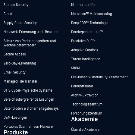
Storage Security
KI-Inhaltsprüfer
Cloud
Metascan™ Multiscanning
Supply Chain Security
Deep CDR™-Technologie
Netzwerk-Erkennung und -Reaktion
Dateityperkennung™
Schutz von Peripheriegeräten und
Proaktive DLP™
Wechseldatenträgern
Adaptive Sandbox
Secure Access
Threat Intelligence
Zero-Day-Erkennung
SBOM
Email Security
File-Based Vulnerability Assessment
Managed File Transfer
Herkunftsland
OT & Cyber-Physische Systeme
Archiv-Extraktion
Bereichsübergreifende Lösungen
Technologiezentrum
Datendioden & Sicherheitsgateways
Forschungszentrum
OEM-Lösungen
Akademie
Portables Scannen von Malware
Über die Akademie
Produkte