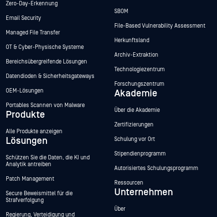
Zero-Day-Erkennung
SBOM
Email Security
File-Based Vulnerability Assessment
Managed File Transfer
Herkunftsland
OT & Cyber-Physische Systeme
Archiv-Extraktion
Bereichsübergreifende Lösungen
Technologiezentrum
Datendioden & Sicherheitsgateways
Forschungszentrum
OEM-Lösungen
Akademie
Portables Scannen von Malware
Über die Akademie
Produkte
Zertifizierungen
Alle Produkte anzeigen
Lösungen
Schulung vor Ort
Stipendienprogramm
Schützen Sie die Daten, die KI und
Analytik antreiben
Autorisiertes Schulungsprogramm
Patch Management
Ressourcen
Unternehmen
Secure Beweismittel für die
Strafverfolgung
Über
Regierung, Verteidigung und