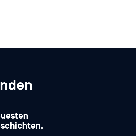
enden
euesten
schichten,