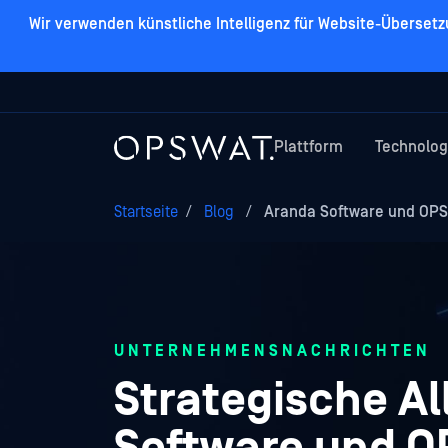
Wir verwenden künstliche Intelligenz für Website-Überset
Plattform
Technolog
Startseite
/
Blog
/
Aranda Software und OPSW
UNTERNEHMENSNACHRICHTEN
Strategische A