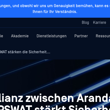
zungen, und obwohl wir uns um Genauigkeit bemühen, kann es s
Ihnen für Ihr Verständnis.
Blog
Karriere
ie
Akademie
Dienstleistungen
Partner
Ressou
AT stärken die Sicherheit...
llianz zwischen Arand