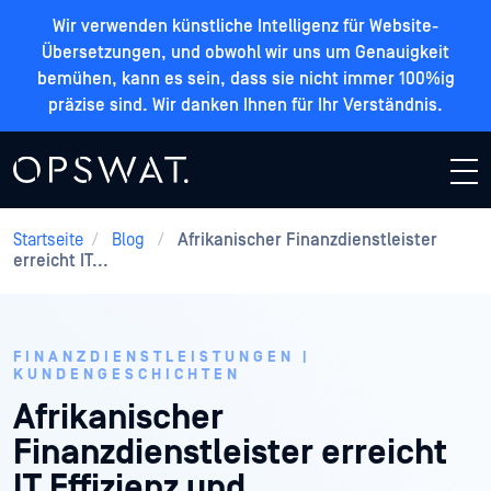
Wir verwenden künstliche Intelligenz für Website-
Übersetzungen, und obwohl wir uns um Genauigkeit
bemühen, kann es sein, dass sie nicht immer 100%ig
präzise sind. Wir danken Ihnen für Ihr Verständnis.
Startseite
/
Blog
/
Afrikanischer Finanzdienstleister
erreicht IT...
FINANZDIENSTLEISTUNGEN |
KUNDENGESCHICHTEN
Afrikanischer
Finanzdienstleister erreicht
IT Effizienz und