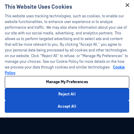
Technische Dokumentation
This Website Uses Cookies
Datenblätter
Ausbildung
Hey there!
This website uses tracking technologies, such as cookies, to enable our
Weiße Papiere
Programm zur Behebung von
I'm Ozzy, your OPSWAT virtual assistant.
website functionalities, to enhance user experience or to analyze
Sicherheitslücken
Kostenlose Tools
How can I help you secure what's critical
performance and traffic. We may also share information about your use of
Partner
today?
our site with our social media, advertising, and analytics partners. This
allows us to perform targeted advertising and to select ads and content
Zertifizierung
that will be more relevant to you. By clicking “Accept All,” you agree to
Technologie-Partner
your personal data being processed by all cookies and other technologies
on our website. Click “Reject All” to refuse, or “Manage My Preferences” to
Partner Programm
manage your choices. See our Cookie Policy for more details on the how
we process your data through cookies and similar technologies:
Cookie
©2026 OPSWAT . Alle Rechte vorbehalten. OPSWAT, MetaDefender, Metascan,
Policy
MetaAccess, das OPSWAT , Trust no File. Trust No Device., OPSWAT , Protecting the
World's Critical Infrastructure, Deep CDR™ Technology, InQuest, das InQuest-Logo,
Manage My Preferences
DFI, RetroHunt, Deep File Inspection und Join the Hunt sind Marken von OPSWAT .
Marken von Drittanbietern sind Eigentum ihrer jeweiligen Inhaber.
Rechtliches
Datenschutz
Cookie-Präferenzen verwalten
Ihre
Reject All
Entscheidungen zum Datenschutz in Kalifornien
Privacy Policy
Accept All