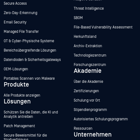
Secure Access
Threat Intelligence
Zero-Day-Erkennung
SBOM
Email Security
File-Based Vulnerability Assessment
Managed File Transfer
Herkunftsland
OT & Cyber-Physische Systeme
Archiv-Extraktion
Bereichsübergreifende Lösungen
Technologiezentrum
Datendioden & Sicherheitsgateways
Forschungszentrum
OEM-Lösungen
Akademie
Portables Scannen von Malware
Über die Akademie
Produkte
Zertifizierungen
Alle Produkte anzeigen
Lösungen
Schulung vor Ort
Stipendienprogramm
Schützen Sie die Daten, die KI und
Analytik antreiben
Autorisiertes Schulungsprogramm
Patch Management
Ressourcen
Unternehmen
Secure Beweismittel für die
Strafverfolgung