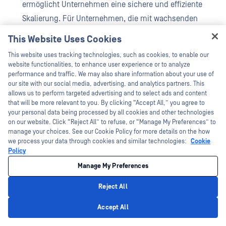
ermöglicht Unternehmen eine sichere und effiziente
Skalierung. Für Unternehmen, die mit wachsenden
Datenmengen und sich ändernden gesetzlichen
This Website Uses Cookies
Anforderungen konfrontiert sind, ist MFT mehr als nur ein
Hey there!
This website uses tracking technologies, such as cookies, to enable our
Upgrade - es ist ein strategischer Schritt.
I'm Ozzy, your OPSWAT virtual assistant.
website functionalities, to enhance user experience or to analyze
How can I help you secure what's critical
performance and traffic. We may also share information about your use of
Wird die Umstellung auf MFT versäumt, können Unternehmen
today?
our site with our social media, advertising, and analytics partners. This
allows us to perform targeted advertising and to select ads and content
kritischen Schwachstellen ausgesetzt sein. Ohne
that will be more relevant to you. By clicking “Accept All,” you agree to
Automatisierung, Echtzeitüberwachung und fortschrittliche
your personal data being processed by all cookies and other technologies
on our website. Click “Reject All” to refuse, or “Manage My Preferences” to
Compliance-Tools riskieren Unternehmen
manage your choices. See our Cookie Policy for more details on the how
Datenschutzverletzungen, Ineffizienz und behördliche Strafen.
we process your data through cookies and similar technologies:
Cookie
Policy
Die Risiken, sich auf SFTP zu verlassen, sind viel zu groß, und
Manage My Preferences
die Kosten der Untätigkeit steigen weiter an.
Reject All
Privacy Policy
Accept All