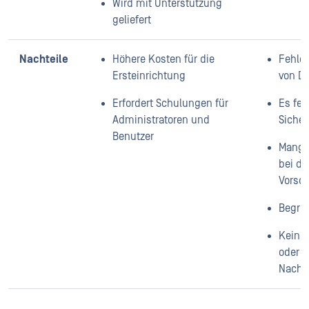
Wird mit Unterstützung
geliefert
Nachteile
Höhere Kosten für die
Fehle
Ersteinrichtung
von D
Erfordert Schulungen für
Es feh
Administratoren und
Sicher
Benutzer
Mange
bei de
Vorsch
Begren
Keine 
oder
Nachv