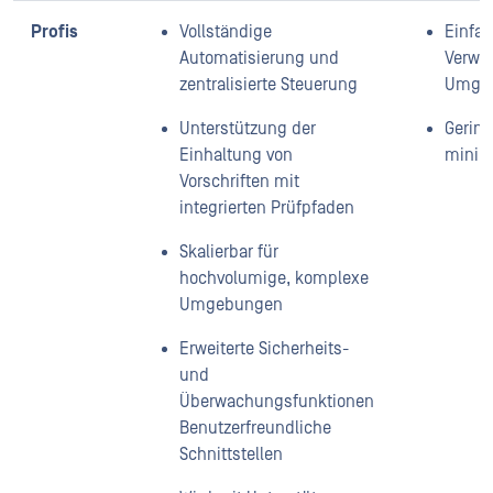
Profis
Vollständige
Einfac
Automatisierung und
Verwen
zentralisierte Steuerung
Umge
Unterstützung der
Gerin
Einhaltung von
minima
Vorschriften mit
integrierten Prüfpfaden
Skalierbar für
hochvolumige, komplexe
Umgebungen
Erweiterte Sicherheits-
und
Überwachungsfunktionen
Benutzerfreundliche
Schnittstellen