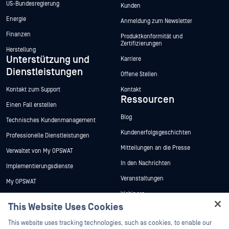
US-Bundesregierung
Kunden
Energie
Anmeldung zum Newsletter
Finanzen
Produktkonformität und
Zertifizierungen
Herstellung
Unterstützung und
Karriere
Dienstleistungen
Offene Stellen
Kontakt zum Support
Kontakt
Ressourcen
Einen Fall erstellen
Blog
Technisches Kundenmanagement
Kundenerfolgsgeschichten
Professionelle Dienstleistungen
Mitteilungen an die Presse
Verwaltet von My OPSWAT
In den Nachrichten
Implementierungsdienste
Veranstaltungen
My OPSWAT
Webinare
Technische Dokumentation
This Website Uses Cookies
Datenblätter
Ausbildung
Hey there!
This website uses tracking technologies, such as cookies, to enable our
Weiße Papiere
Programm zur Behebung von