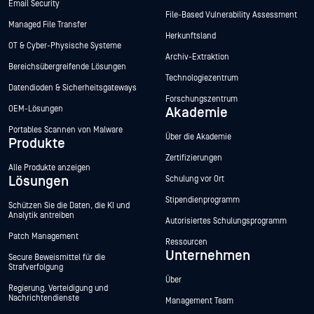
Email Security
File-Based Vulnerability Assessment
Managed File Transfer
Herkunftsland
OT & Cyber-Physische Systeme
Archiv-Extraktion
Bereichsübergreifende Lösungen
Technologiezentrum
Datendioden & Sicherheitsgateways
Forschungszentrum
OEM-Lösungen
Akademie
Portables Scannen von Malware
Über die Akademie
Produkte
Zertifizierungen
Alle Produkte anzeigen
Lösungen
Schulung vor Ort
Stipendienprogramm
Schützen Sie die Daten, die KI und
Analytik antreiben
Autorisiertes Schulungsprogramm
Patch Management
Ressourcen
Unternehmen
Secure Beweismittel für die
Strafverfolgung
Über
Regierung, Verteidigung und
Nachrichtendienste
Management Team