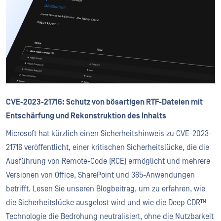
CVE-2023-21716: Schutz von bösartigen RTF-Dateien mit
Entschärfung und Rekonstruktion des Inhalts
Microsoft hat kürzlich einen Sicherheitshinweis zu CVE-2023-
21716 veröffentlicht, einer kritischen Sicherheitslücke, die die
Ausführung von Remote-Code (RCE) ermöglicht und mehrere
Versionen von Office, SharePoint und 365-Anwendungen
betrifft. Lesen Sie unseren Blogbeitrag, um zu erfahren, wie
die Sicherheitslücke ausgelöst wird und wie die Deep CDR™-
Technologie die Bedrohung neutralisiert, ohne die Nutzbarkeit