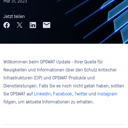
Mar 31, 2023
Jetzt teilen
Willkommen beim OPSWAT Update - Ihrer Quelle für
Neuigkeiten und Informationen über den Schutz kritischer
Infrastrukturen (CIP) und OPSWAT Produkte und
Dienstleistungen. Falls Sie es noch nicht getan haben, sollten
Sie OPSWAT auf
LinkedIn
,
Facebook
,
Twitter
und
Instagram
folgen, um aktuelle Informationen zu erhalten.