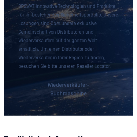
OPSWAT innovative Technologien und Produkte
für Ihr bestehendes Sicherheitsportfolio. Unsere
Lösungen sind über unsere exklusive
Gemeinschaft von Distributoren und
Wiederverkäufern auf der ganzen Welt
erhältlich. Um einen Distributor oder
Wiederverkäufer in Ihrer Region zu finden,
besuchen Sie bitte unseren Reseller Locator.
Wiederverkäufer-
Suchmaschine