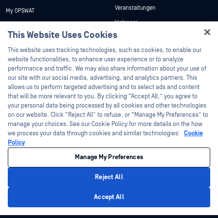
Veranstaltungen
My OPSWAT
Webinare
Technische Dokumentation
This Website Uses Cookies
Datenblätter
Ausbildung
Hey there!
This website uses tracking technologies, such as cookies, to enable our
Weiße Papiere
Programm zur Behebung von
I'm Ozzy, your OPSWAT virtual assistant.
website functionalities, to enhance user experience or to analyze
Sicherheitslücken
Kostenlose Tools
How can I help you secure what's critical
performance and traffic. We may also share information about your use of
Partner
today?
our site with our social media, advertising, and analytics partners. This
allows us to perform targeted advertising and to select ads and content
Zertifizierung
that will be more relevant to you. By clicking “Accept All,” you agree to
Technologie-Partner
your personal data being processed by all cookies and other technologies
on our website. Click “Reject All” to refuse, or “Manage My Preferences” to
Partner Programm
manage your choices. See our Cookie Policy for more details on the how
we process your data through cookies and similar technologies:
Cookie
©2026 OPSWAT . Alle Rechte vorbehalten. OPSWAT, MetaDefender, Metascan,
Policy
MetaAccess, das OPSWAT , Trust no File. Trust No Device., OPSWAT , Protecting the
World's Critical Infrastructure, Deep CDR™ Technology, InQuest, das InQuest-Logo,
Manage My Preferences
DFI, RetroHunt, Deep File Inspection und Join the Hunt sind Marken von OPSWAT .
Marken von Drittanbietern sind Eigentum ihrer jeweiligen Inhaber.
Rechtliches
Datenschutz
Cookie-Präferenzen verwalten
Ihre
Reject All
Entscheidungen zum Datenschutz in Kalifornien
Privacy Policy
Accept All