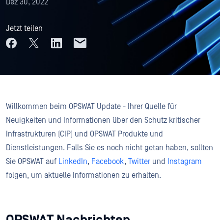
Dez 30, 2022
Jetzt teilen
Willkommen beim OPSWAT Update - Ihrer Quelle für
Neuigkeiten und Informationen über den Schutz kritischer
Infrastrukturen (CIP) und OPSWAT Produkte und
Dienstleistungen. Falls Sie es noch nicht getan haben, sollten
Sie OPSWAT auf
LinkedIn
,
Facebook
,
Twitter
und
Instagram
folgen, um aktuelle Informationen zu erhalten.
OPSWAT Nachrichten