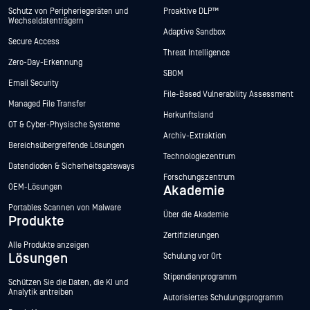
Schutz von Peripheriegeräten und
Proaktive DLP™
Wechseldatenträgern
Adaptive Sandbox
Secure Access
Threat Intelligence
Zero-Day-Erkennung
SBOM
Email Security
File-Based Vulnerability Assessment
Managed File Transfer
Herkunftsland
OT & Cyber-Physische Systeme
Archiv-Extraktion
Bereichsübergreifende Lösungen
Technologiezentrum
Datendioden & Sicherheitsgateways
Forschungszentrum
OEM-Lösungen
Akademie
Portables Scannen von Malware
Über die Akademie
Produkte
Zertifizierungen
Alle Produkte anzeigen
Lösungen
Schulung vor Ort
Stipendienprogramm
Schützen Sie die Daten, die KI und
Analytik antreiben
Autorisiertes Schulungsprogramm