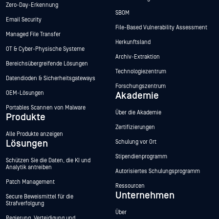
Zero-Day-Erkennung
SBOM
Email Security
File-Based Vulnerability Assessment
Managed File Transfer
Herkunftsland
OT & Cyber-Physische Systeme
Archiv-Extraktion
Bereichsübergreifende Lösungen
Technologiezentrum
Datendioden & Sicherheitsgateways
Forschungszentrum
OEM-Lösungen
Akademie
Portables Scannen von Malware
Über die Akademie
Produkte
Zertifizierungen
Alle Produkte anzeigen
Lösungen
Schulung vor Ort
Stipendienprogramm
Schützen Sie die Daten, die KI und
Analytik antreiben
Autorisiertes Schulungsprogramm
Patch Management
Ressourcen
Unternehmen
Secure Beweismittel für die
Strafverfolgung
Über
Regierung, Verteidigung und