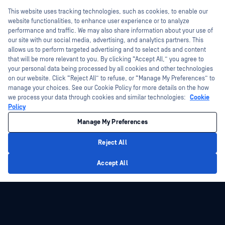
Ausbildung
Hey there!
This website uses tracking technologies, such as cookies, to enable our
Weiße Papiere
Programm zur Behebung von
I'm Ozzy, your OPSWAT virtual assistant.
website functionalities, to enhance user experience or to analyze
Sicherheitslücken
Kostenlose Tools
How can I help you secure what's critical
performance and traffic. We may also share information about your use of
Partner
today?
our site with our social media, advertising, and analytics partners. This
allows us to perform targeted advertising and to select ads and content
Zertifizierung
that will be more relevant to you. By clicking “Accept All,” you agree to
Technologie-Partner
your personal data being processed by all cookies and other technologies
on our website. Click “Reject All” to refuse, or “Manage My Preferences” to
Partner Programm
manage your choices. See our Cookie Policy for more details on the how
we process your data through cookies and similar technologies:
Cookie
©2026 OPSWAT . Alle Rechte vorbehalten. OPSWAT, MetaDefender, Metascan,
Policy
MetaAccess, das OPSWAT , Trust no File. Trust No Device., OPSWAT , Protecting the
World's Critical Infrastructure, Deep CDR™ Technology, InQuest, das InQuest-Logo,
Manage My Preferences
DFI, RetroHunt, Deep File Inspection und Join the Hunt sind Marken von OPSWAT .
Marken von Drittanbietern sind Eigentum ihrer jeweiligen Inhaber.
Rechtliches
Datenschutz
Cookie-Präferenzen verwalten
Ihre
Reject All
Entscheidungen zum Datenschutz in Kalifornien
Privacy Policy
Accept All