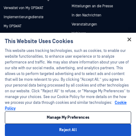
Mitteilungen an die Presse
Verwaltet von My OPSWAT
In den Nachrichten
Implementierungsdienste
Veranstaltungen
My OPSWAT
Webinare
Technische Dokumentation
This Website Uses Cookies
Datenblätter
Ausbildung
Hey there!
This website uses tracking technologies, such as cookies, to enable our
Weiße Papiere
Programm zur Behebung von
I'm Ozzy, your OPSWAT virtual assistant.
website functionalities, to enhance user experience or to analyze
Sicherheitslücken
Kostenlose Tools
How can I help you secure what's critical
performance and traffic. We may also share information about your use of
Partner
today?
our site with our social media, advertising, and analytics partners. This
allows us to perform targeted advertising and to select ads and content
Zertifizierung
that will be more relevant to you. By clicking “Accept All,” you agree to
Technologie-Partner
your personal data being processed by all cookies and other technologies
on our website. Click “Reject All” to refuse, or “Manage My Preferences” to
Partner Programm
manage your choices. See our Cookie Policy for more details on the how
we process your data through cookies and similar technologies:
Cookie
©2026 OPSWAT . Alle Rechte vorbehalten. OPSWAT, MetaDefender, Metascan,
Policy
MetaAccess, das OPSWAT , Trust no File. Trust No Device., OPSWAT , Protecting the
World's Critical Infrastructure, Deep CDR™ Technology, InQuest, das InQuest-Logo,
Manage My Preferences
DFI, RetroHunt, Deep File Inspection und Join the Hunt sind Marken von OPSWAT .
Marken von Drittanbietern sind Eigentum ihrer jeweiligen Inhaber.
Rechtliches
Datenschutz
Cookie-Präferenzen verwalten
Ihre
Reject All
Entscheidungen zum Datenschutz in Kalifornien