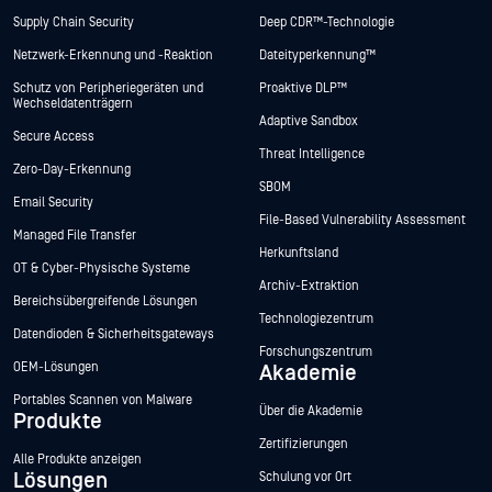
Supply Chain Security
Deep CDR™-Technologie
Netzwerk-Erkennung und -Reaktion
Dateityperkennung™
Schutz von Peripheriegeräten und
Proaktive DLP™
Wechseldatenträgern
Adaptive Sandbox
Secure Access
Threat Intelligence
Zero-Day-Erkennung
SBOM
Email Security
File-Based Vulnerability Assessment
Managed File Transfer
Herkunftsland
OT & Cyber-Physische Systeme
Archiv-Extraktion
Bereichsübergreifende Lösungen
Technologiezentrum
Datendioden & Sicherheitsgateways
Forschungszentrum
OEM-Lösungen
Akademie
Portables Scannen von Malware
Über die Akademie
Produkte
Zertifizierungen
Alle Produkte anzeigen
Lösungen
Schulung vor Ort