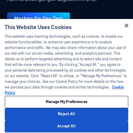
Machen Sie Den Test
This Website Uses Cookies
Hey there!
This website uses tracking technologies, such as cookies, to enable our
I'm Ozzy, your OPSWAT virtual assistant.
website functionalities, to enhance user experience or to analyze
How can I help you secure what's critical
performance and traffic. We may also share information about your use of
today?
our site with our social media, advertising, and analytics partners. This
allows us to perform targeted advertising and to select ads and content
that will be more relevant to you. By clicking “Accept All,” you agree to
your personal data being processed by all cookies and other technologies
on our website. Click “Reject All” to refuse, or “Manage My Preferences” to
manage your choices. See our Cookie Policy for more details on the how
we process your data through cookies and similar technologies:
Cookie
©2026 OPSWAT . Alle Rechte vorbehalten. OPSWAT, MetaDefender, Metascan,
Policy
MetaAccess, das OPSWAT , Trust no File. Trust No Device., OPSWAT , Protecting the
World's Critical Infrastructure, Deep CDR™ Technology, InQuest, das InQuest-Logo,
Manage My Preferences
DFI, RetroHunt, Deep File Inspection und Join the Hunt sind Marken von OPSWAT .
Marken von Drittanbietern sind Eigentum ihrer jeweiligen Inhaber.
Rechtliches
Datenschutz
Cookie-Präferenzen verwalten
Ihre
Reject All
Entscheidungen zum Datenschutz in Kalifornien
Privacy Policy
Accept All