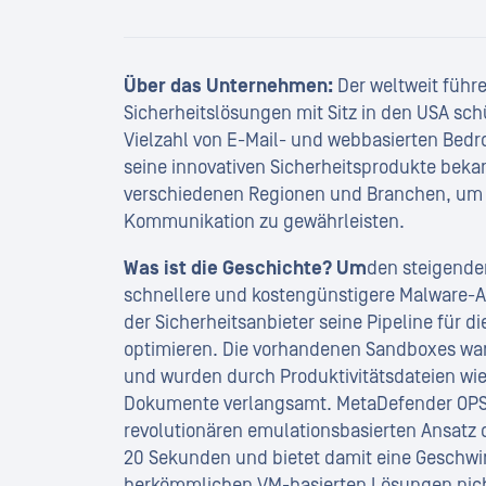
Über das Unternehmen:
Der weltweit führ
Sicherheitslösungen mit Sitz in den USA sc
Vielzahl von E-Mail- und webbasierten Bed
seine innovativen Sicherheitsprodukte beka
verschiedenen Regionen und Branchen, um d
Kommunikation zu gewährleisten.
Was ist die Geschichte? Um
den steigende
schnellere und kostengünstigere Malware-A
der Sicherheitsanbieter seine Pipeline für d
optimieren. Die vorhandenen Sandboxes ware
und wurden durch Produktivitätsdateien wie 
Dokumente verlangsamt. MetaDefender OPS
revolutionären emulationsbasierten Ansatz d
20 Sekunden und bietet damit eine Geschwind
herkömmlichen VM-basierten Lösungen nicht