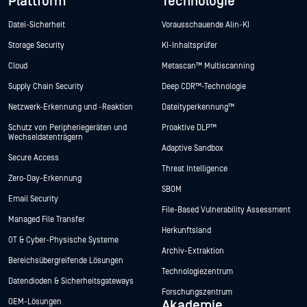
Plattform
Technologie
Datei-Sicherheit
Vorausschauende Alin-KI
Storage Security
KI-Inhaltsprüfer
Cloud
Metascan™ Multiscanning
Supply Chain Security
Deep CDR™-Technologie
Netzwerk-Erkennung und -Reaktion
Dateityperkennung™
Schutz von Peripheriegeräten und
Proaktive DLP™
Wechseldatenträgern
Adaptive Sandbox
Secure Access
Threat Intelligence
Zero-Day-Erkennung
SBOM
Email Security
File-Based Vulnerability Assessment
Managed File Transfer
Herkunftsland
OT & Cyber-Physische Systeme
Archiv-Extraktion
Bereichsübergreifende Lösungen
Technologiezentrum
Datendioden & Sicherheitsgateways
Forschungszentrum
OEM-Lösungen
Akademie