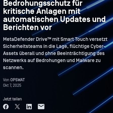
Bedrohungsschutz für
kritische Anlagen mit
automatischen Updates und
Berichten vor
MetaDefender Drive™ mit Smart Touch versetzt
Sicherheitsteams in die Lage, flüchtige Cyber-
Assets überall und ohne Beeinträchtigung des
Netzwerks auf Bedrohungen und Malware zu
scannen.
Von
OPSWAT
Okt 7, 2025
Jetzt teilen