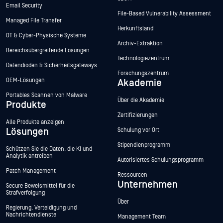
Email Security
File-Based Vulnerability Assessment
Managed File Transfer
Herkunftsland
OT & Cyber-Physische Systeme
Archiv-Extraktion
Bereichsübergreifende Lösungen
Technologiezentrum
Datendioden & Sicherheitsgateways
Forschungszentrum
OEM-Lösungen
Akademie
Portables Scannen von Malware
Über die Akademie
Produkte
Zertifizierungen
Alle Produkte anzeigen
Lösungen
Schulung vor Ort
Stipendienprogramm
Schützen Sie die Daten, die KI und
Analytik antreiben
Autorisiertes Schulungsprogramm
Patch Management
Ressourcen
Unternehmen
Secure Beweismittel für die
Strafverfolgung
Über
Regierung, Verteidigung und
Nachrichtendienste
Management Team