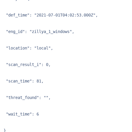
 "def_time": "2021-07-01T04:02:53.000Z",

 "eng_id": "zillya_1_windows",

 "location": "local",

 "scan_result_i": 0,

 "scan_time": 81,

 "threat_found": "",

 "wait_time": 6

}