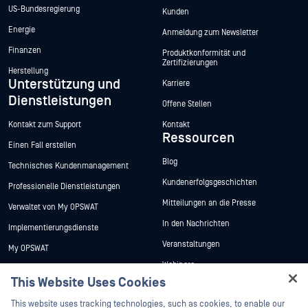
US-Bundesregierung
Kunden
Energie
Anmeldung zum Newsletter
Finanzen
Produktkonformität und
Zertifizierungen
Herstellung
Unterstützung und
Karriere
Dienstleistungen
Offene Stellen
Kontakt zum Support
Kontakt
Ressourcen
Einen Fall erstellen
Blog
Technisches Kundenmanagement
Kundenerfolgsgeschichten
Professionelle Dienstleistungen
Mitteilungen an die Presse
Verwaltet von My OPSWAT
In den Nachrichten
Implementierungsdienste
Veranstaltungen
My OPSWAT
Webinare
Technische Dokumentation
This Website Uses Cookies
Datenblätter
Ausbildung
Hey there!
This website uses tracking technologies, such as cookies, to enable our
Weiße Papiere