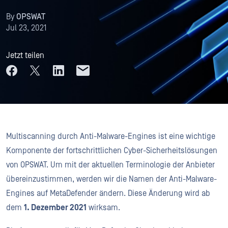
By
OPSWAT
Jul 23, 2021
Jetzt teilen
Multiscanning durch Anti-Malware-Engines ist eine wichtige
Komponente der fortschrittlichen Cyber-Sicherheitslösungen
von OPSWAT. Um mit der aktuellen Terminologie der Anbieter
übereinzustimmen, werden wir die Namen der Anti-Malware-
Engines auf MetaDefender ändern. Diese Änderung wird ab
dem
1. Dezember 2021
wirksam.