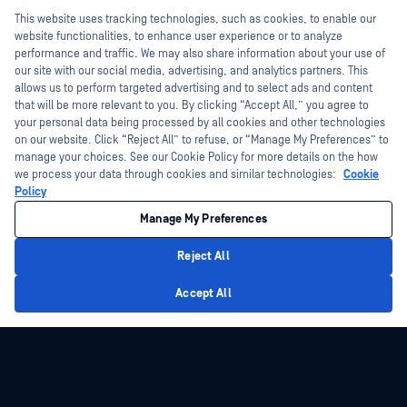
Hey there!
This website uses tracking technologies, such as cookies, to enable our
I'm Ozzy, your OPSWAT virtual assistant.
website functionalities, to enhance user experience or to analyze
How can I help you secure what's critical
performance and traffic. We may also share information about your use of
today?
our site with our social media, advertising, and analytics partners. This
allows us to perform targeted advertising and to select ads and content
that will be more relevant to you. By clicking “Accept All,” you agree to
your personal data being processed by all cookies and other technologies
on our website. Click “Reject All” to refuse, or “Manage My Preferences” to
manage your choices. See our Cookie Policy for more details on the how
we process your data through cookies and similar technologies:
Cookie
Policy
Manage My Preferences
Reject All
Privacy Policy
Accept All