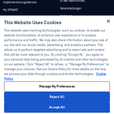
In den Nachrichten
Implementierungsdienste
Veranstaltungen
My OPSWAT
Webinare
Technische Dokumentation
This Website Uses Cookies
Datenblätter
Ausbildung
Hey there!
This website uses tracking technologies, such as cookies, to enable our
Weiße Papiere
Programm zur Behebung von
I'm Ozzy, your OPSWAT virtual assistant.
website functionalities, to enhance user experience or to analyze
Sicherheitslücken
Kostenlose Tools
How can I help you secure what's critical
performance and traffic. We may also share information about your use of
Partner
today?
our site with our social media, advertising, and analytics partners. This
allows us to perform targeted advertising and to select ads and content
Zertifizierung
that will be more relevant to you. By clicking “Accept All,” you agree to
Technologie-Partner
your personal data being processed by all cookies and other technologies
on our website. Click “Reject All” to refuse, or “Manage My Preferences” to
Partner Programm
manage your choices. See our Cookie Policy for more details on the how
we process your data through cookies and similar technologies:
Cookie
©2026 OPSWAT . Alle Rechte vorbehalten. OPSWAT, MetaDefender, Metascan,
Policy
MetaAccess, das OPSWAT , Trust no File. Trust No Device., OPSWAT , Protecting the
World's Critical Infrastructure, Deep CDR™ Technology, InQuest, das InQuest-Logo,
Manage My Preferences
DFI, RetroHunt, Deep File Inspection und Join the Hunt sind Marken von OPSWAT .
Marken von Drittanbietern sind Eigentum ihrer jeweiligen Inhaber.
Rechtliches
Datenschutz
Cookie-Präferenzen verwalten
Ihre
Reject All
Entscheidungen zum Datenschutz in Kalifornien
Privacy Policy
Accept All