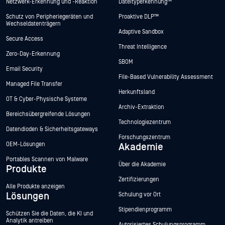
Netzwerk-Erkennung und -Reaktion
Dateityperkennung™
Schutz von Peripheriegeräten und
Proaktive DLP™
Wechseldatenträgern
Adaptive Sandbox
Secure Access
Threat Intelligence
Zero-Day-Erkennung
SBOM
Email Security
File-Based Vulnerability Assessment
Managed File Transfer
Herkunftsland
OT & Cyber-Physische Systeme
Archiv-Extraktion
Bereichsübergreifende Lösungen
Technologiezentrum
Datendioden & Sicherheitsgateways
Forschungszentrum
OEM-Lösungen
Akademie
Portables Scannen von Malware
Über die Akademie
Produkte
Zertifizierungen
Alle Produkte anzeigen
Lösungen
Schulung vor Ort
Stipendienprogramm
Schützen Sie die Daten, die KI und
Analytik antreiben
Autorisiertes Schulungsprogramm