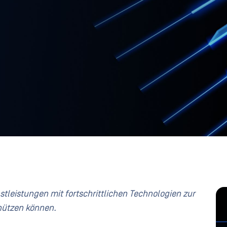
stleistungen mit fortschrittlichen Technologien zur
hützen können.