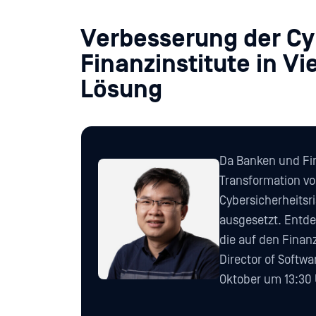
Verbesserung der Cyb
Finanzinstitute in 
Lösung
Da Banken und Fin
Transformation vo
Cybersicherheitsr
ausgesetzt. Entd
die auf den Finan
Director of Softw
Oktober um 13:30 