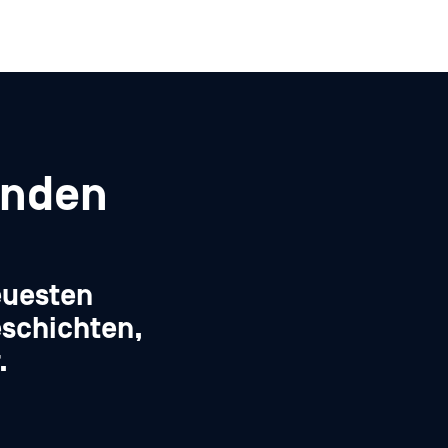
enden
euesten
schichten,
.