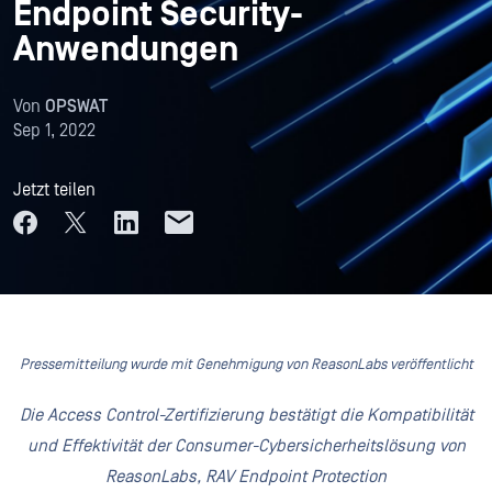
Endpoint Security-
Anwendungen
Von
OPSWAT
Sep 1, 2022
Jetzt teilen
Pressemitteilung wurde mit Genehmigung von ReasonLabs veröffentlicht
Die Access Control-Zertifizierung bestätigt die Kompatibilität
und Effektivität der
Consumer-Cybersicherheitslösung von
ReasonLabs, RAV Endpoint Protection