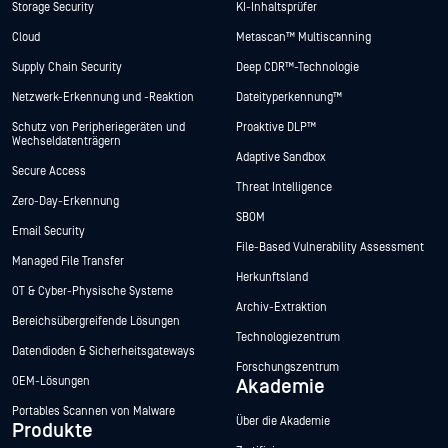
Storage Security
KI-Inhaltsprüfer
Cloud
Metascan™ Multiscanning
Supply Chain Security
Deep CDR™-Technologie
Netzwerk-Erkennung und -Reaktion
Dateityperkennung™
Schutz von Peripheriegeräten und
Proaktive DLP™
Wechseldatenträgern
Adaptive Sandbox
Secure Access
Threat Intelligence
Zero-Day-Erkennung
SBOM
Email Security
File-Based Vulnerability Assessment
Managed File Transfer
Herkunftsland
OT & Cyber-Physische Systeme
Archiv-Extraktion
Bereichsübergreifende Lösungen
Technologiezentrum
Datendioden & Sicherheitsgateways
Forschungszentrum
OEM-Lösungen
Akademie
Portables Scannen von Malware
Über die Akademie
Produkte