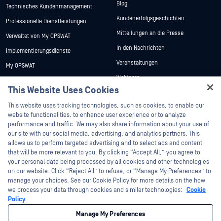
Blog
Technisches Kundenmanagement
Kundenerfolgsgeschichten
Professionelle Dienstleistungen
Mitteilungen an die Presse
Verwaltet von My OPSWAT
In den Nachrichten
Implementierungsdienste
Veranstaltungen
My OPSWAT
Webinare
Technische Dokumentation
This Website Uses Cookies
Datenblätter
Ausbildung
Hey there!
This website uses tracking technologies, such as cookies, to enable our
Weiße Papiere
Programm zur Behebung von
I'm Ozzy, your OPSWAT virtual assistant.
website functionalities, to enhance user experience or to analyze
Sicherheitslücken
Kostenlose Tools
How can I help you secure what's critical
performance and traffic. We may also share information about your use of
Partner
today?
our site with our social media, advertising, and analytics partners. This
allows us to perform targeted advertising and to select ads and content
Zertifizierung
that will be more relevant to you. By clicking “Accept All,” you agree to
Technologie-Partner
your personal data being processed by all cookies and other technologies
on our website. Click “Reject All” to refuse, or “Manage My Preferences” to
Partner Programm
manage your choices. See our Cookie Policy for more details on the how
we process your data through cookies and similar technologies:
Cookie
©2026 OPSWAT . Alle Rechte vorbehalten. OPSWAT, MetaDefender, Metascan,
Policy
MetaAccess, das OPSWAT , Trust no File. Trust No Device., OPSWAT , Protecting the
World's Critical Infrastructure, Deep CDR™ Technology, InQuest, das InQuest-Logo,
Manage My Preferences
DFI, RetroHunt, Deep File Inspection und Join the Hunt sind Marken von OPSWAT .